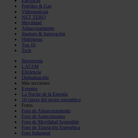
Eléctricas
Petróleo & Gas
Videopodcast
NET ZERO
Movilidad
Almacenamiento
Startups & Innovación
Hidrógeno
Top 10
Tech
Bioenergía
LATAM
Eficiencia
Digitalización
Más secciones
Eventos
La Noche de la Energía
10 claves del sector energético
Foros
Foro de Almacenamiento
Foro de Autoconsumo
Foro de Movilidad Sostenible
Foro de Transición Energética
Foro Industrial