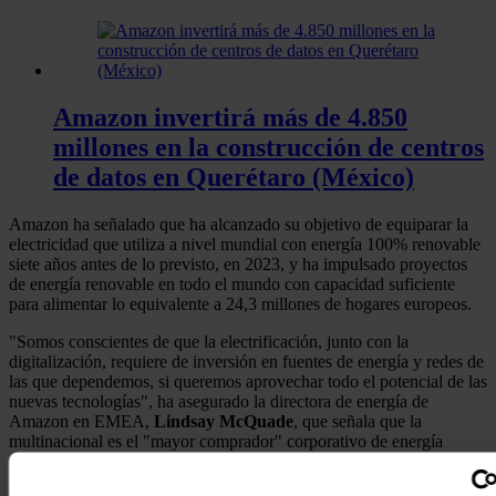
Amazon invertirá más de 4.850
millones en la construcción de centros
de datos en Querétaro (México)
Amazon ha señalado que ha alcanzado su objetivo de equiparar la
electricidad que utiliza a nivel mundial con energía 100% renovable
siete años antes de lo previsto, en 2023, y ha impulsado proyectos
de energía renovable en todo el mundo con capacidad suficiente
para alimentar lo equivalente a 24,3 millones de hogares europeos.
"Somos conscientes de que la electrificación, junto con la
digitalización, requiere de inversión en fuentes de energía y redes de
las que dependemos, si queremos aprovechar todo el potencial de las
nuevas tecnologías", ha asegurado la directora de energía de
Amazon en EMEA,
Lindsay McQuade
, que señala que la
multinacional es el "mayor comprador" corporativo de energía
renovable de Europa y del mundo en 2024.