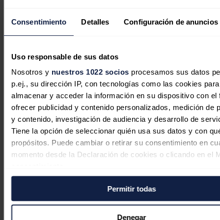
Noticias relacionadas
Consentimiento
Detalles
Configuración de anuncios
La inversión energética en España
Uso responsable de sus datos
cambia de rumbo: las baterías y las
Nosotros y
nuestros 1022 socios
procesamos sus datos pe
redes sustituyen al boom renovable
p.ej., su dirección IP, con tecnologías como las cookies para
almacenar y acceder la información en su dispositivo con el 
Sandra Acosta
07/08/2026
ofrecer publicidad y contenido personalizados, medición de p
y contenido, investigación de audiencia y desarrollo de servi
Tiene la opción de seleccionar quién usa sus datos y con qu
propósitos. Puede cambiar o retirar su consentimiento en cu
Los impagos renovables suponen más
momento desde la Declaración de cookies o clicando en el 
de 6.000 millones de euros al Tesoro
consentimiento.
Redacción
07/08/2026
Permitir todas
Si lo permite, también quisiéramos:
Recopilar información sobre su ubicación geográfica
puede tener una precisión de varios metros
Denegar