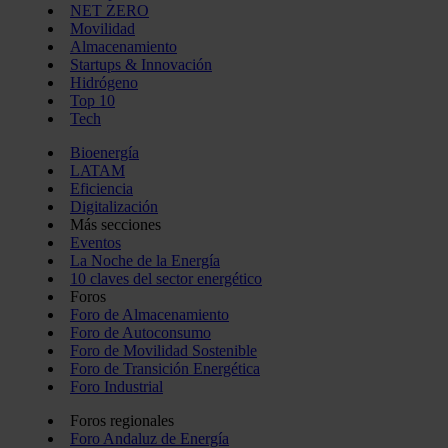
NET ZERO
Movilidad
Almacenamiento
Startups & Innovación
Hidrógeno
Top 10
Tech
Bioenergía
LATAM
Eficiencia
Digitalización
Más secciones
Eventos
La Noche de la Energía
10 claves del sector energético
Foros
Foro de Almacenamiento
Foro de Autoconsumo
Foro de Movilidad Sostenible
Foro de Transición Energética
Foro Industrial
Foros regionales
Foro Andaluz de Energía