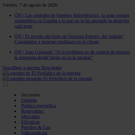
Viernes, 7 de agosto de 2026
ÓN | Las centrales de bombeo hidroeléctrico, la gran ventaja
competitiva en España a la que no se ha prestado la atención
suficiente
ÓN | El secreto del éxito de Octopus Energy: del 'pulpito'
Constantine a generar confianza en el cliente
ÓN | Joan Groizard: "Si el problema es de control de tensión,
la respuesta desde luego no es la nuclear"
Suscríbete a nuestra Newsletter
Secciones
Opinión
Política energética
Renovables
Mercados
Eléctricas
Petróleo & Gas
Videopodcast