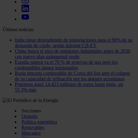
Últimas noticias
India sigue dependiendo de importaciones para el 90% de su
demanda de crudo, según informe CII-EY
China busca el pico de emisiones industriales antes de 2030
con nuevo plan quinquenal verde
España supera ya el 70 % de reservas de gas pero los
combustibles siguen tensionados
Rusia importa combustible de Corea del Sur ante el colapso
de su capacidad de refinación por los ataques ucranianos
Petrobras ganó 14.423 millones de euros hasta junio, un
55,3% más
Secciones
Opinión
Política energética
Renovables
Mercados