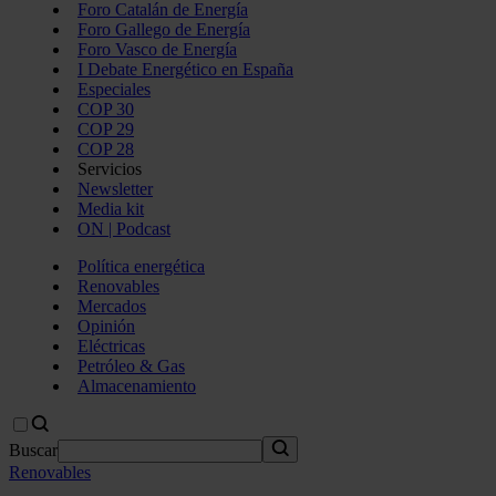
Foro Catalán de Energía
Foro Gallego de Energía
Foro Vasco de Energía
I Debate Energético en España
Especiales
COP 30
COP 29
COP 28
Servicios
Newsletter
Media kit
ON | Podcast
Política energética
Renovables
Mercados
Opinión
Eléctricas
Petróleo & Gas
Almacenamiento
Buscar
Renovables