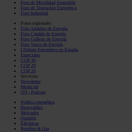
Foro de Movilidad Sostenible
Foro de Transición Energética
Foro Industrial
Foros regionales
Foro Andaluz de Energía
Foro Catalán de Energía
Foro Gallego de Energía
Foro Vasco de Energía
I Debate Energético en España
Especiales
COP 30
COP 29
COP 28
Servicios
Newsletter
Media kit
ON | Podcast
Política energética
Renovables
Mercados
Opinión
Eléctricas
Petróleo & Gas