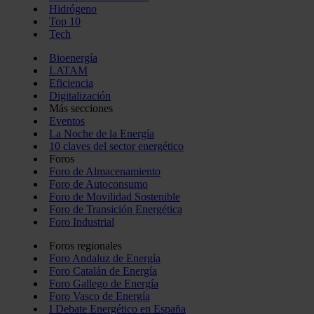
Hidrógeno
Top 10
Tech
Bioenergía
LATAM
Eficiencia
Digitalización
Más secciones
Eventos
La Noche de la Energía
10 claves del sector energético
Foros
Foro de Almacenamiento
Foro de Autoconsumo
Foro de Movilidad Sostenible
Foro de Transición Energética
Foro Industrial
Foros regionales
Foro Andaluz de Energía
Foro Catalán de Energía
Foro Gallego de Energía
Foro Vasco de Energía
I Debate Energético en España