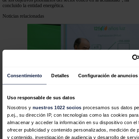
concluido la entidad energética.
Noticias relacionadas
Consentimiento
Detalles
Configuración de anuncios
Uso responsable de sus datos
Nosotros y
nuestros 1022 socios
procesamos sus datos pe
Iberdrola invertirá 526 millones para
p.ej., su dirección IP, con tecnologías como las cookies para
modernizar las redes eléctricas del
almacenar y acceder la información en su dispositivo con el 
Distrito Federal de Brasil
ofrecer publicidad y contenido personalizados, medición de p
y contenido, investigación de audiencia y desarrollo de servi