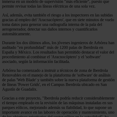
inmersa en un modelo de supervisión "más eficiente", puesto que
permite revisar todas las líneas eléctricas de una sola vez.
Así, además, evita también el riesgo a los inspectores en las subidas
gracias al empleo del 'Aracnacóptero', que en siete minutos de vuelo
toma datos para generar una radiografía interna de la pala del
aerogenerador, detectar sus daños internos y cuantificarlos
automáticamente.
Durante los dos últimos años, los jóvenes ingenieros de Arbórea han
auditado "en profundidad" más de 1200 palas de Iberdrola en
España y México. Los resultados han permitido destacar el valor del
procedimiento al combinar el 'Aracnocóptero' y el 'software'
asociado, según la información facilitada.
Arbórea ha comenzado a instruir a técnicos de zona de Iberdrola
Renovables en el manejo de la plataforma de 'software' de análisis
de palas 'Web Blade' y también sobre la nueva plataforma de gestión
de líneas 'Power Grids', en el Campus Iberdrola ubicado en San
Agustín de Guadalix.
Gracias a este proyecto, "Iberdrola podría reducir considerablemente
el tiempo empleado en la revisión de las máquinas instaladas en sus
parques eólicos, mejorando además su fiabilidad, lo que supone un
importante avance en las labores de operación y mantenimiento, uno
de los objetivos prioritarios del sector eólico en la actualidad", ha