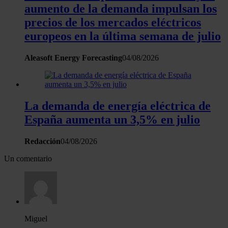
aumento de la demanda impulsan los
uso que haga del sitio web con nuestros partners de redes
precios de los mercados eléctricos
sociales, publicidad y análisis web, quienes pueden combina
europeos en la última semana de julio
con otra información que les haya proporcionado o que haya
recopilado a partir del uso que haya hecho de sus servicios.
Aleasoft Energy Forecasting
04/08/2026
La demanda de energía eléctrica de
España aumenta un 3,5% en julio
Redacción
04/08/2026
Un comentario
Miguel