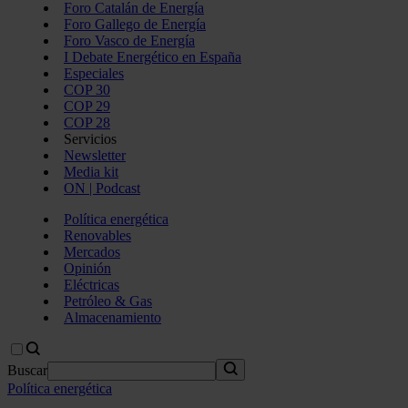
Foro Catalán de Energía
Foro Gallego de Energía
Foro Vasco de Energía
I Debate Energético en España
Especiales
COP 30
COP 29
COP 28
Servicios
Newsletter
Media kit
ON | Podcast
Política energética
Renovables
Mercados
Opinión
Eléctricas
Petróleo & Gas
Almacenamiento
Buscar
Política energética