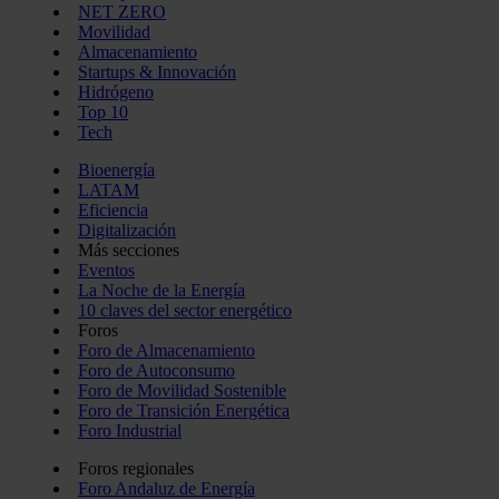
NET ZERO
Movilidad
Almacenamiento
Startups & Innovación
Hidrógeno
Top 10
Tech
Bioenergía
LATAM
Eficiencia
Digitalización
Más secciones
Eventos
La Noche de la Energía
10 claves del sector energético
Foros
Foro de Almacenamiento
Foro de Autoconsumo
Foro de Movilidad Sostenible
Foro de Transición Energética
Foro Industrial
Foros regionales
Foro Andaluz de Energía