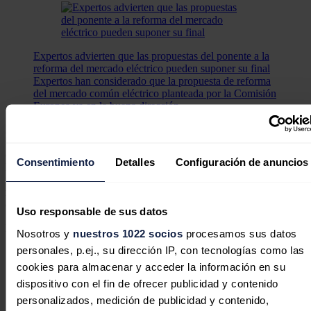
Expertos advierten que las propuestas del ponente a la
reforma del mercado eléctrico pueden suponer su final
Expertos han considerado que la propuesta de reforma
del mercado común eléctrico planteada por la Comisión
Europea va en la buena dirección.
El
observatorio permitiría evitar desajustes entre la entrada
ordenada de instalaciones de generación renovable y la
demanda de energía esperada
, de tal manera que solo se autorice
Consentimiento
Detalles
Configuración de anuncios
la entrada al sistema de nueva potencia "cuando la demanda se
incremente, salgan generación fósil o nuclear, se acoplen los
mecanismos
de
almacenamiento
o se vaya incorporando el
consumo de
hidrógeno
verde
”.
Uso responsable de sus datos
Noticias relacionadas
Nosotros y
nuestros 1022 socios
procesamos sus datos
personales, p.ej., su dirección IP, con tecnologías como las
cookies para almacenar y acceder la información en su
dispositivo con el fin de ofrecer publicidad y contenido
En defensa de la comercialización
personalizados, medición de publicidad y contenido,