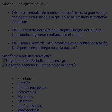
Sábado, 8 de agosto de 2026
ÓN | Las centrales de bombeo hidroeléctrico, la gran ventaja
competitiva en España a la que no se ha prestado la atención
suficiente
ÓN | El secreto del éxito de Octopus Energy: del 'pulpito'
Constantine a generar confianza en el cliente
ÓN | Joan Groizard: "Si el problema es de control de tensión,
la respuesta desde luego no es la nuclear"
Suscríbete a nuestra Newsletter
Secciones
Opinión
Política energética
Renovables
Mercados
Eléctricas
Petróleo & Gas
Videopodcast