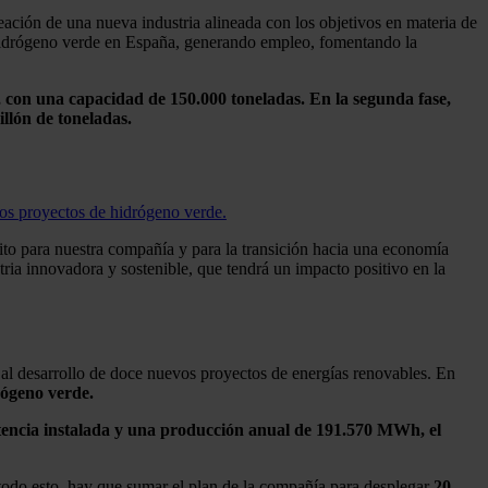
ación de una nueva industria alineada con los objetivos en materia de
l hidrógeno verde en España, generando empleo, fomentando la
 con una capacidad de 150.000 toneladas. En la segunda fase,
llón de toneladas.
los proyectos de hidrógeno verde.
o para nuestra compañía y para la transición hacia una economía
ia innovadora y sostenible, que tendrá un impacto positivo en la
al desarrollo de doce nuevos proyectos de energías renovables. En
rógeno verde.
ncia instalada y una producción anual de 191.570 MWh, el
todo esto, hay que sumar el plan de la compañía para desplegar
20