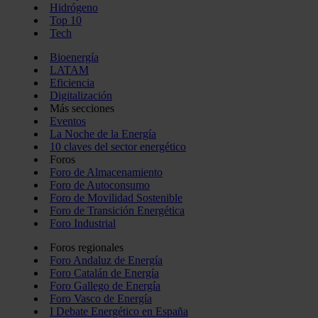
Hidrógeno
Top 10
Tech
Bioenergía
LATAM
Eficiencia
Digitalización
Más secciones
Eventos
La Noche de la Energía
10 claves del sector energético
Foros
Foro de Almacenamiento
Foro de Autoconsumo
Foro de Movilidad Sostenible
Foro de Transición Energética
Foro Industrial
Foros regionales
Foro Andaluz de Energía
Foro Catalán de Energía
Foro Gallego de Energía
Foro Vasco de Energía
I Debate Energético en España