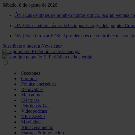
Sábado, 8 de agosto de 2026
ÓN | Las centrales de bombeo hidroeléctrico, la gran ventaja co
ÓN | El secreto del éxito de Octopus Energy: del 'pulpito' Const
ÓN | Joan Groizard: "Si el problema es de control de tensión, l
Suscríbete a nuestra Newsletter
Secciones
Opinión
Política energética
Renovables
Mercados
Eléctricas
Petróleo & Gas
Videopodcast
NET ZERO
Movilidad
Almacenamiento
Startups & Innovación