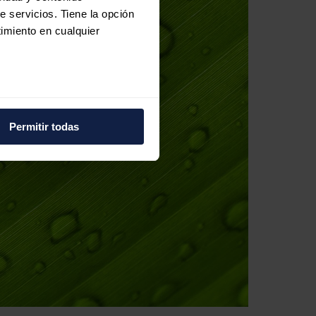
e servicios. Tiene la opción
imiento en cualquier
e varios metros
icas (huellas digitales)
Permitir todas
eferencias en la
sección de
e cookies.
 funciones de redes sociales
con nuestros partners de
ue les haya proporcionado o