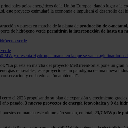
incipales polos energéticos de la Unión Europea, dando lugar a la cre
sí, este proyecto estimulará la economía e impulsará el desarrollo de
nstrucción y puesta en marcha de la planta de p
roducción de e-metanol,
nsporte de hidrógeno verde
permitirán la interconexión de hasta un mi
 verde
50 MW y presenta Hydron, la marca en la que se van a aglutinar todos 
: “La puesta en marcha del proyecto MetGreenPort supone un gran hit
nergías renovables, este proyecto es un paradigma de una nueva industr
a conservación y en la educación ambiental”.
 cerró el 2023 propulsando su plan de expansión y crecimiento gracias 
del año pasado,
3 nuevos proyectos de energía fotovoltaica y 9 de hid
ol puestos en marcha este último año suman, en total,
23,7 MWp de pote
 total de 9 proyectos, sumando 350 MW de potencia de electrólisis. A 