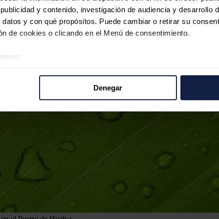
ublicidad y contenido, investigación de audiencia y desarrollo d
 datos y con qué propósitos. Puede cambiar o retirar su consent
n de cookies o clicando en el Menú de consentimiento.
éramos:
 sobre su ubicación geográfica que puede tener una precisión d
tivo analizándolo activamente para buscar características específ
Denegar
re cómo se procesan sus datos personales y establezca sus pr
rar su consentimiento en cualquier momento en la Declaración d
b se usan para personalizar el contenido y los anuncios, ofrecer
s, compartimos información sobre el uso que haga del sitio web 
 análisis web, quienes pueden combinarla con otra información q
r del uso que haya hecho de sus servicios.
 en el Puerto de Huelva