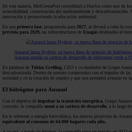
De esta manera, MetGreenPort consolidará a Huelva como uno de los pr
sostenibilidad, conservación del medioambiente y descarbonización. A
innovación y promoviendo la educación ambiental.
En una
primera
fase
, programada para
2027
, se llevará a cabo la co
prevista para 2029,
las infraestructuras de
Enagás
destinadas al tra
Ansasol lanza Hydron, su nueva línea de negocio de hidrógeno
Ansasol amplia su cartera de desarrollo de hidrogeno verde a 9
En palabras de
Tobias Greiling
, CEO y co-fundador de Grupo Ansasol
descarbonizada. Dentro de nuestro compromiso con el impulso de las e
sociedad y en la creación de empleo y que nos permitirá avanzar en l
El hidrógeno para Ansasol
Con el objetivo de
impulsar la transición energética
, Grupo Ansasol
concreto, la compañía
sumó a su cartera de desarrollo
, a lo largo 
En lo referente a energía fotovoltaica, los nuevos proyectos de Ansas
equivalente al consumo de 64.000 hogares cada año.
A su vez, a través de Hydron, la compañía puso en marcha en 2023 un