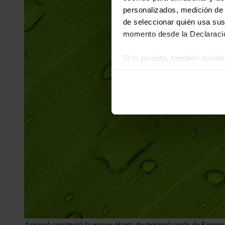
personalizados, medición de p
de seleccionar quién usa sus
momento desde la Declaració
Si lo permite, también quisi
Recopilar información
Identificar su disposi
Obtenga más información sob
datos
. Puede cambiar o reti
Las cookies de este sitio we
y analizar el tráfico. Ademá
redes sociales, publicidad y
que hayan recopilado a parti
Ansasol construirá la mayor planta de metanol verde de Europa