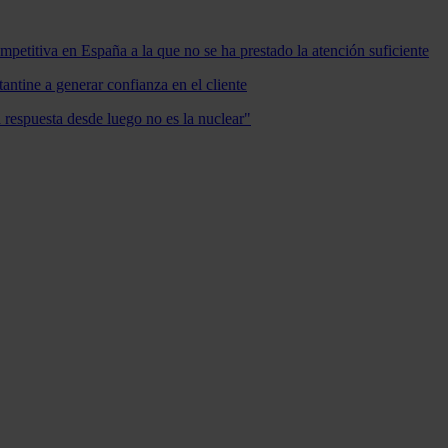
mpetitiva en España a la que no se ha prestado la atención suficiente
antine a generar confianza en el cliente
a respuesta desde luego no es la nuclear"