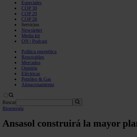
Especiales
COP 30
COP 29
COP 28
Servicios
Newsletter
Media kit
ON | Podcast
Política energética
Renovables
Mercados
Opinión
Eléctricas
Petróleo & Gas
Almacenamiento
Buscar
Bioenergía
Ansasol construirá la mayor pla