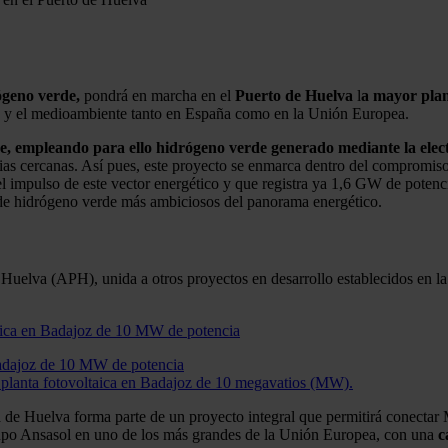
ógeno verde,
pondrá en marcha en el
Puerto de Huelva
l
a mayor plan
dad y el medioambiente tanto en España como en la Unión Europea.
, empleando para ello hidrógeno verde generado mediante la electr
ias cercanas. Así pues, este proyecto se enmarca dentro del compromiso
 impulso de este vector energético y que registra ya 1,6 GW de potenc
 de hidrógeno verde más ambiciosos del panorama energético.
 Huelva (APH), unida a otros proyectos en desarrollo establecidos en la 
adajoz de 10 MW de potencia
planta fotovoltaica en Badajoz de 10 megavatios (MW).
de Huelva forma parte de un proyecto integral que permitirá conectar 
rupo Ansasol en uno de los más grandes de la Unión Europea, con una
c