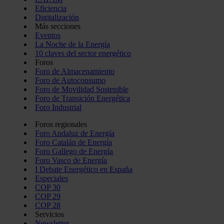
Eficiencia
Digitalización
Más secciones
Eventos
La Noche de la Energía
10 claves del sector energético
Foros
Foro de Almacenamiento
Foro de Autoconsumo
Foro de Movilidad Sostenible
Foro de Transición Energética
Foro Industrial
Foros regionales
Foro Andaluz de Energía
Foro Catalán de Energía
Foro Gallego de Energía
Foro Vasco de Energía
I Debate Energético en España
Especiales
COP 30
COP 29
COP 28
Servicios
Newsletter