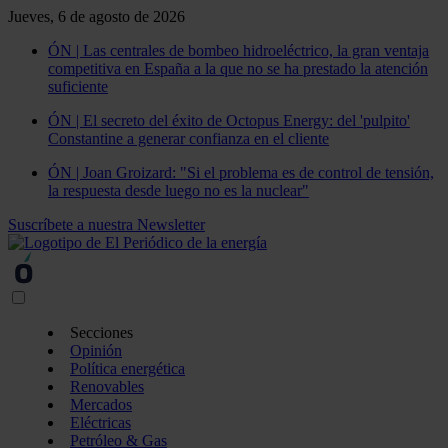
Jueves, 6 de agosto de 2026
ÓN | Las centrales de bombeo hidroeléctrico, la gran ventaja
competitiva en España a la que no se ha prestado la atención
suficiente
ÓN | El secreto del éxito de Octopus Energy: del 'pulpito'
Constantine a generar confianza en el cliente
ÓN | Joan Groizard: "Si el problema es de control de tensión,
la respuesta desde luego no es la nuclear"
Suscríbete a nuestra Newsletter
Secciones
Opinión
Política energética
Renovables
Mercados
Eléctricas
Petróleo & Gas