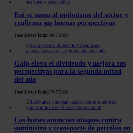
información sobre el uso que haga del sitio web con
nuestros partners de redes sociales, publicidad y análisis
Eni se suma al optimismo del sector y
web, quienes pueden combinarla con otra información
reafirma sus buenas perspectivas
que les haya proporcionado o que hayan recopilado a
partir del uso que haya hecho de sus servicios.
José Javier Ruiz
30/07/2026
Galp eleva el dividendo y mejora sus
perspectivas para la segunda mitad
del año
José Javier Ruiz
27/07/2026
Los hutíes anuncian ataques contra
suministro y transporte de petróleo en