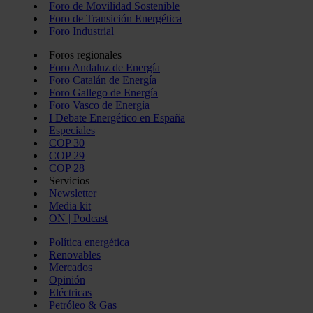
Foro de Movilidad Sostenible
Foro de Transición Energética
Foro Industrial
Foros regionales
Foro Andaluz de Energía
Foro Catalán de Energía
Foro Gallego de Energía
Foro Vasco de Energía
I Debate Energético en España
Especiales
COP 30
COP 29
COP 28
Servicios
Newsletter
Media kit
ON | Podcast
Política energética
Renovables
Mercados
Opinión
Eléctricas
Petróleo & Gas