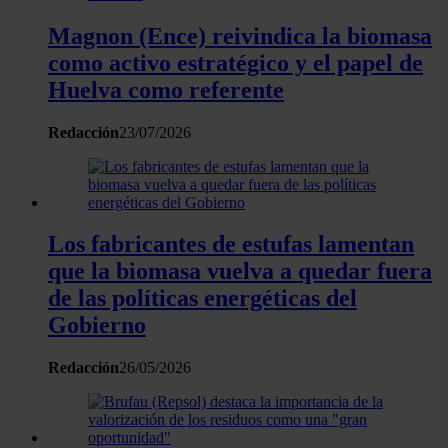
Magnon (Ence) reivindica la biomasa
Las cookies de este sitio web se usan para personalizar
como activo estratégico y el papel de
el contenido y los anuncios, ofrecer funciones de redes
Huelva como referente
sociales y analizar el tráfico. Además, compartimos
información sobre el uso que haga del sitio web con
Redacción
23/07/2026
nuestros partners de redes sociales, publicidad y análisis
web, quienes pueden combinarla con otra información
que les haya proporcionado o que hayan recopilado a
partir del uso que haya hecho de sus servicios.
Los fabricantes de estufas lamentan
que la biomasa vuelva a quedar fuera
de las políticas energéticas del
Gobierno
Redacción
26/05/2026