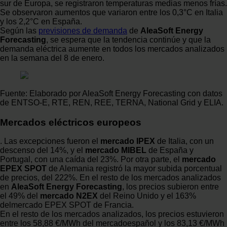
sur de Europa, se registraron temperaturas medias menos frías.
Se observaron aumentos que variaron entre los 0,3°C en Italia
y los 2,2°C en España.
Según las
previsiones de demanda
de
AleaSoft Energy
Forecasting
, se espera que la tendencia continúe y que la
demanda eléctrica aumente en todos los mercados analizados
en la semana del 8 de enero.
Fuente: Elaborado por AleaSoft Energy Forecasting con datos
de ENTSO-E, RTE, REN, REE, TERNA, National Grid y ELIA.
Mercados eléctricos europeos
. Las excepciones fueron el
mercado IPEX
de Italia, con un
descenso del 14%, y el
mercado MIBEL
de España y
Portugal, con una caída del 23%. Por otra parte, el
mercado
EPEX SPOT
de Alemania registró la mayor subida porcentual
de precios, del 222%. En el resto de los mercados analizados
en
AleaSoft Energy Forecasting
, los precios subieron entre
el 49% del
mercado N2EX
del Reino Unido y el 163%
delmercado EPEX SPOT de Francia.
En el resto de los mercados analizados, los precios estuvieron
entre los 58,88 €/MWh del mercadoespañol y los 83,13 €/MWh