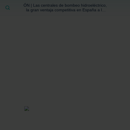
ÓN | Las centrales de bombeo hidroeléctrico,
BUSCAR
la gran ventaja competitiva en España a la
que no se ha prestado la atención suficiente