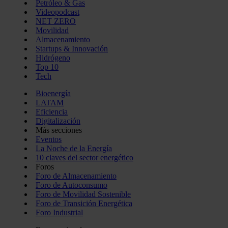
Petróleo & Gas
Videopodcast
NET ZERO
Movilidad
Almacenamiento
Startups & Innovación
Hidrógeno
Top 10
Tech
Bioenergía
LATAM
Eficiencia
Digitalización
Más secciones
Eventos
La Noche de la Energía
10 claves del sector energético
Foros
Foro de Almacenamiento
Foro de Autoconsumo
Foro de Movilidad Sostenible
Foro de Transición Energética
Foro Industrial