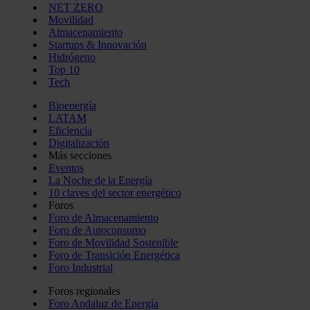
NET ZERO
Movilidad
Almacenamiento
Startups & Innovación
Hidrógeno
Top 10
Tech
Bioenergía
LATAM
Eficiencia
Digitalización
Más secciones
Eventos
La Noche de la Energía
10 claves del sector energético
Foros
Foro de Almacenamiento
Foro de Autoconsumo
Foro de Movilidad Sostenible
Foro de Transición Energética
Foro Industrial
Foros regionales
Foro Andaluz de Energía