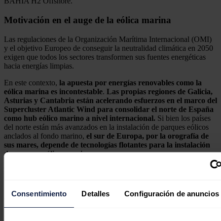
BAHÍA H2 Offshore.
Motivación en el auge de la eólica marina
Las regulaciones de la Organización Marítima Internacional (OMI)
y el objetivo Europeo de conseguir la neutralidad climática en 2050
exigen que todos los sectores transformen sus fuentes energéticas
hacia energías limpias.
En este contexto,
la apuesta por energías renovables como la
eólica marina es incontestable
.
Las propias regiones de Galicia,
Asturias y Cantabria están acelerando esfuerzos en el marco del
Supercluster Atlantic Wind para consolidar el norte de España
como hub eólico marino a nivel internacional.
Si bien los países
del norte están más avanzados en la instalación de parques eólicos
anclados al fondo marino,
el sur de Europa, por la orografía de
sus mares, depende de tecnologías flotantes para la instalación
de parques eólicos marinos.
En este contexto de parques flotantes a grandes distancias de la
costa, el almacenamiento y transporte de energía es un reto añadido.
Por eso, Bahía H2 Offshore sustenta su solución en el
Consentimiento
Detalles
Configuración de anuncios
aprovechamiento de eólica marina flotante.
Se consigue así un doble beneficio: solucionar el