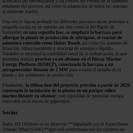
la eficacia del electrolizador y los efectos del vertido de la salmuera
resultante del proceso, así como la adaptación de todos los sistemas
al ambiente marino.
Una vez se hayan probado los diferentes procesos en un prototipo a
pequeña escala en un entorno sin olas como el del Puerto de
Santander,
en una segunda fase, se ampliará la barcaza para
albergar la planta de producción de nitrógeno, el reactor de
amoniaco conocido como Haber Bosch
, así como los sistemas de
licuación, almacenamiento y descarga de amoniaco líquido.
También se mejorará la estabilidad naval de la embarcación, lo que
permitirá realizar
pruebas ya en altamar en el Biscay Marine
Energy Platform (BIMEP), conectando la barcaza a un
aerogenerador flotante de 2 MW
para escalar el tamaño de la
planta y los volúmenes de producción.
Finalmente,
la última fase del proyecto, prevista a partir de 2029,
contempla la instalación de la planta en un parque eólico
marino flotante en altamar
, con capacidad de gestionar energía
renovable en la escala de gigavatios.
Socios
Bahía H2 Offshore es un proyecto **impulsado por el Supercluster
Atlantic Wind (SAW),**que está conformado por los clústeres de