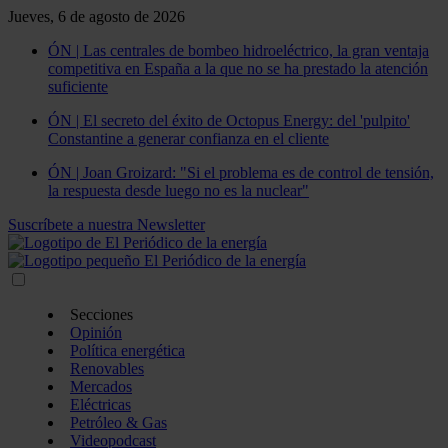
Jueves, 6 de agosto de 2026
ÓN | Las centrales de bombeo hidroeléctrico, la gran ventaja
competitiva en España a la que no se ha prestado la atención
suficiente
ÓN | El secreto del éxito de Octopus Energy: del 'pulpito'
Constantine a generar confianza en el cliente
ÓN | Joan Groizard: "Si el problema es de control de tensión,
la respuesta desde luego no es la nuclear"
Suscríbete a nuestra Newsletter
Secciones
Opinión
Política energética
Renovables
Mercados
Eléctricas
Petróleo & Gas
Videopodcast