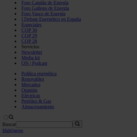
Foro Catalán de Energía
Foro Gallego de Energía
Foro Vasco de Energía
I Debate Energético en España
Especiales
COP 30
COP 29
COP 28
Servicios
Newsletter
Media kit
ON | Podcast
Política energética
Renovables
Mercados
Opinión
Eléctricas
Petróleo & Gas
Almacenamiento
Buscar
Hidrógeno