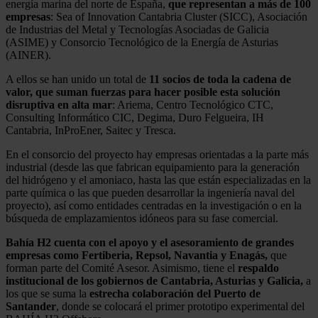
energía marina del norte de España,
que representan a más de 100
empresas
: Sea of Innovation Cantabria Cluster (SICC), Asociación
de Industrias del Metal y Tecnologías Asociadas de Galicia
(ASIME) y Consorcio Tecnológico de la Energía de Asturias
(AINER).
A ellos se han unido un total de
11 socios de toda la cadena de
valor, que suman fuerzas para hacer posible esta solución
disruptiva en alta mar
: Ariema, Centro Tecnológico CTC,
Consulting Informático CIC, Degima, Duro Felgueira, IH
Cantabria, InProEner, Saitec y Tresca.
En el consorcio del proyecto hay empresas orientadas a la parte más
industrial (desde las que fabrican equipamiento para la generación
del hidrógeno y el amoniaco, hasta las que están especializadas en la
parte química o las que pueden desarrollar la ingeniería naval del
proyecto), así como entidades centradas en la investigación o en la
búsqueda de emplazamientos idóneos para su fase comercial.
Bahía H2 cuenta con el apoyo y el asesoramiento de grandes
empresas como Fertiberia, Repsol, Navantia y Enagás,
que
forman parte del Comité Asesor. Asimismo, tiene el
respaldo
institucional de los gobiernos de Cantabria, Asturias y Galicia,
a
los que se suma la
estrecha colaboración del Puerto de
Santander
, donde se colocará el primer prototipo experimental del