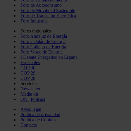
Foro de Autoconsumo
Foro de Movilidad Sostenible
Foro de Transición Energética
Foro Industrial
Foros regionales
Foro Andaluz de Energía
Foro Catalán de Energía
Foro Gallego de Energía
Foro Vasco de Energía
I Debate Energético en España
Especiales
COP 30
COP 29
COP 28
Servicios
Newsletter
Media kit
ON | Podcast
Aviso legal
Política de privacidad
Política de Cookies
Contacto