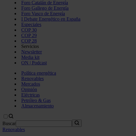
Foro Catalán de Energía
Foro Gallego de Energía
Foro Vasco de Energía
I Debate Energético en España
Especiales
COP 30
COP 29
COP 28
Servicios
Newsletter
Media kit
ON | Podcast
Política energética
Renovables
Mercados
Opinión
Eléctricas
Petróleo & Gas
Almacenamiento
Buscar
Renovables