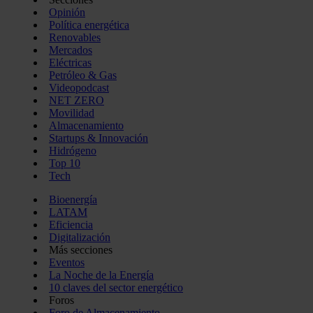
Opinión
Política energética
Renovables
Mercados
Eléctricas
Petróleo & Gas
Videopodcast
NET ZERO
Movilidad
Almacenamiento
Startups & Innovación
Hidrógeno
Top 10
Tech
Bioenergía
LATAM
Eficiencia
Digitalización
Más secciones
Eventos
La Noche de la Energía
10 claves del sector energético
Foros
Foro de Almacenamiento