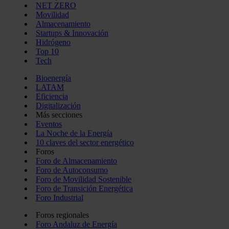
NET ZERO
Movilidad
Almacenamiento
Startups & Innovación
Hidrógeno
Top 10
Tech
Bioenergía
LATAM
Eficiencia
Digitalización
Más secciones
Eventos
La Noche de la Energía
10 claves del sector energético
Foros
Foro de Almacenamiento
Foro de Autoconsumo
Foro de Movilidad Sostenible
Foro de Transición Energética
Foro Industrial
Foros regionales
Foro Andaluz de Energía