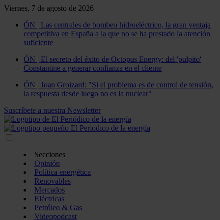
Viernes, 7 de agosto de 2026
ÓN | Las centrales de bombeo hidroeléctrico, la gran ventaja
competitiva en España a la que no se ha prestado la atención
suficiente
ÓN | El secreto del éxito de Octopus Energy: del 'pulpito'
Constantine a generar confianza en el cliente
ÓN | Joan Groizard: "Si el problema es de control de tensión,
la respuesta desde luego no es la nuclear"
Suscríbete a nuestra Newsletter
Secciones
Opinión
Política energética
Renovables
Mercados
Eléctricas
Petróleo & Gas
Videopodcast