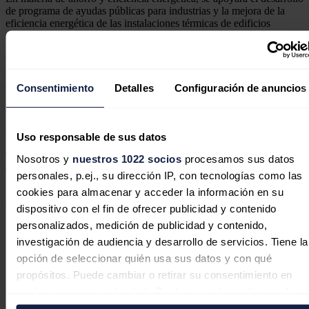
de programa de ayudas públicas para industrias y la mejora de la
eficiencia energética de las instalaciones térmicas de edificios
existentes.
También se beneficiará a los puntos de recarga accesibles al público
y los de repostaje accesibles al público y los de recarga para flotas
de vehículos.
Consentimiento
Detalles
Configuración de anuncios
Podrán solicitar estas ayudas las empresas privadas, incluidas las
proveedoras de servicios energéticos que presten servicios en
industrias o edificios de viviendas de comunidades de propietario.
Uso responsable de sus datos
También las gestoras de cargas del sistema que promuevan el uso de
Nosotros y
nuestros 1022 socios
procesamos sus datos
energías renovables o acciones de ahorro y eficiencia energética.
personales, p.ej., su dirección IP, con tecnologías como las
De igual forma se pueden beneficiar las uniones temporales de
cookies para almacenar y acceder la información en su
empresas que ejecuten este tipo de proyectos.
dispositivo con el fin de ofrecer publicidad y contenido
personalizados, medición de publicidad y contenido,
El plazo de solicitud será de un mes desde la publicación en el
BOPA.
investigación de audiencia y desarrollo de servicios. Tiene la
opción de seleccionar quién usa sus datos y con qué
Noticias relacionadas
propósitos. Puede cambiar o retirar su consentimiento en
cualquier momento desde la Declaración de cookies o clica
en el Menú de consentimiento.