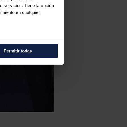
e servicios. Tiene la opción
imiento en cualquier
e varios metros
icas (huellas digitales)
Permitir todas
eferencias en la
sección de
e cookies.
 funciones de redes sociales
con nuestros partners de
ue les haya proporcionado o