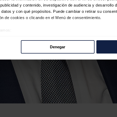
ublicidad y contenido, investigación de audiencia y desarrollo d
 datos y con qué propósitos. Puede cambiar o retirar su consent
n de cookies o clicando en el Menú de consentimiento.
éramos:
 sobre su ubicación geográfica que puede tener una precisión d
tivo analizándolo activamente para buscar características específ
Denegar
re cómo se procesan sus datos personales y establezca sus pr
rar su consentimiento en cualquier momento en la Declaración d
b se usan para personalizar el contenido y los anuncios, ofrecer
s, compartimos información sobre el uso que haga del sitio web 
 análisis web, quienes pueden combinarla con otra información q
r del uso que haya hecho de sus servicios.