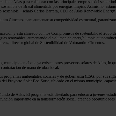
ada de Atlas para colaborar con las principales empresas del sector indu
 sostenible de Brasil alimentada por energías limpias. Asimismo, esta
lo sostenible", señaló Carlos Barrera, CEO de Atlas Renewable Energy.
rantim Cimentos para aumentar su competitividad estructural, garantizan
nización y está alineado con los Compromisos de sostenibilidad 2030 
energías renovables, aumentando el volumen de energía limpia autoprodu
orenz, director global de Sostenibilidad de Votorantim Cimentos.
 municipio en el que ya existen otros proyectos solares de Atlas, lo que
a contratación de mano de obra local.
os programas ambientales, sociales y de gobernanza (ESG, por sus siglas
n del Proyecto Solar Boa Sorte, ubicado en el mismo municipio, capacit
do de Atlas. El programa está diseñado para educar a jóvenes estudi
nción importante en la transformación social, creando oportunidades 