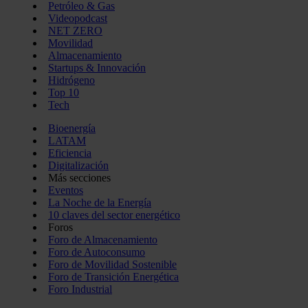
Petróleo & Gas
Videopodcast
NET ZERO
Movilidad
Almacenamiento
Startups & Innovación
Hidrógeno
Top 10
Tech
Bioenergía
LATAM
Eficiencia
Digitalización
Más secciones
Eventos
La Noche de la Energía
10 claves del sector energético
Foros
Foro de Almacenamiento
Foro de Autoconsumo
Foro de Movilidad Sostenible
Foro de Transición Energética
Foro Industrial