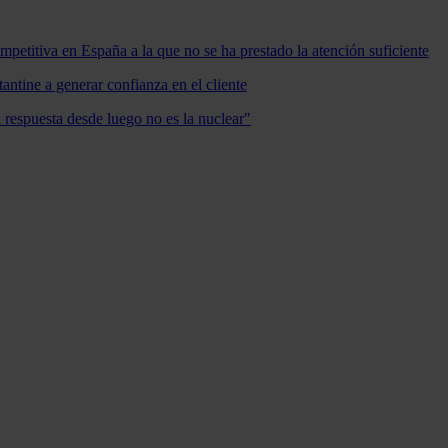
mpetitiva en España a la que no se ha prestado la atención suficiente
antine a generar confianza en el cliente
a respuesta desde luego no es la nuclear"