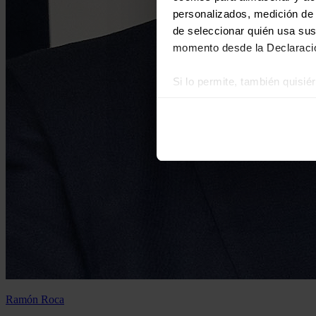
personalizados, medición de p
de seleccionar quién usa sus
momento desde la Declaració
Si lo permite, también quisi
Recopilar información
Identificar su disposi
Obtenga más información sob
datos
. Puede cambiar o reti
Las cookies de este sitio we
y analizar el tráfico. Ademá
redes sociales, publicidad y
que hayan recopilado a parti
Ramón Roca