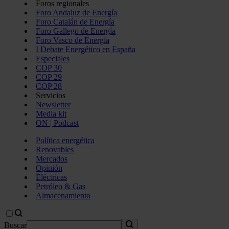
Foros regionales
Foro Andaluz de Energía
Foro Catalán de Energía
Foro Gallego de Energía
Foro Vasco de Energía
I Debate Energético en España
Especiales
COP 30
COP 29
COP 28
Servicios
Newsletter
Media kit
ON | Podcast
Política energética
Renovables
Mercados
Opinión
Eléctricas
Petróleo & Gas
Almacenamiento
Buscar