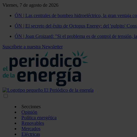
Viernes, 7 de agosto de 2026
ÓN | Las centrales de bombeo hidroeléctrico, la gran ventaja co
ÓN | El secreto del éxito de Octopus Energy: del 'pulpito' Const
ÓN | Joan Groizard: "Si el problema es de control de tensión, l
Suscríbete a nuestra Newsletter
Secciones
Opinión
Política energética
Renovables
Mercados
Eléctricas