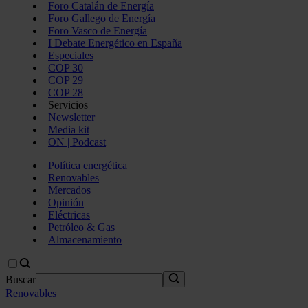
Foro Catalán de Energía
Foro Gallego de Energía
Foro Vasco de Energía
I Debate Energético en España
Especiales
COP 30
COP 29
COP 28
Servicios
Newsletter
Media kit
ON | Podcast
Política energética
Renovables
Mercados
Opinión
Eléctricas
Petróleo & Gas
Almacenamiento
Buscar
Renovables