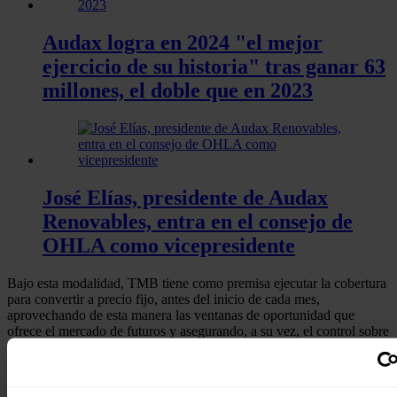
Audax logra en 2024 "el mejor
ejercicio de su historia" tras ganar 63
millones, el doble que en 2023
José Elías, presidente de Audax
Renovables, entra en el consejo de
OHLA como vicepresidente
Bajo esta modalidad, TMB tiene como premisa ejecutar la cobertura
para convertir a precio fijo, antes del inicio de cada mes,
aprovechando de esta manera las ventanas de oportunidad que
ofrece el mercado de futuros y asegurando, a su vez, el control sobre
el precio final a pagar, ha explicado Audax.
"Ofrecemos un servicio energético de gran calidad a las
administraciones públicas. Nuestra oferta ha sido la mejor valorada