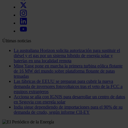
Últimas noticias
La australiana Horizon solicita autorización para sustituir el
diésel y el gas por un sistema híbrido de energía solar y
baterías en una localidad remota
Ming Yang pone en marcha la primera turbina eólica flotante
de 16 MW del mundo sobre plataforma flotante de patas
tensadas
Las fábricas de EEUU se preparan para cubrir la nueva
demanda de inversores fotovoltaicos tras el veto de la FCC a
equipos extranjeros
Acciona se alía con IGNIS para desarrollar un centro de datos
en Segovia con energía solar
India sigue dependiendo de importaciones para el 90% de su
demanda de crudo, según informe CII-EY