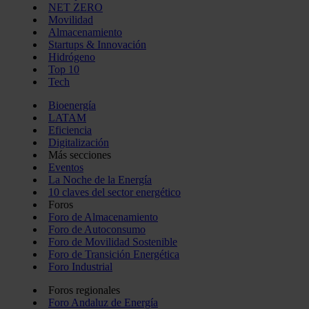
NET ZERO
Movilidad
Almacenamiento
Startups & Innovación
Hidrógeno
Top 10
Tech
Bioenergía
LATAM
Eficiencia
Digitalización
Más secciones
Eventos
La Noche de la Energía
10 claves del sector energético
Foros
Foro de Almacenamiento
Foro de Autoconsumo
Foro de Movilidad Sostenible
Foro de Transición Energética
Foro Industrial
Foros regionales
Foro Andaluz de Energía