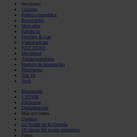
Secciones
Opinión
Política energética
Renovables
Mercados
Eléctricas
Petróleo & Gas
Videopodcast
NET ZERO
Movilidad
Almacenamiento
Startups & Innovación
Hidrógeno
Top 10
Tech
Bioenergía
LATAM
Eficiencia
Digitalización
Más secciones
Eventos
La Noche de la Energía
10 claves del sector energético
Foros