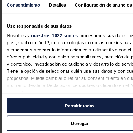
ponderando no sólo el precio, sino también otros aspectos como la
Consentimiento
Detalles
Configuración de anuncios
capacidad del servicio y la rapidez de respuesta. Esta nueva
adjudicación es una prueba más de que somos capaces de
proporcionar una prestación fiable a precios muy competitivos", ha
destacado
Marc Blasi,
'country manager' de Audax Renovables en
Uso responsable de sus datos
España.
Nosotros y
nuestros 1022 socios
procesamos sus datos pe
Noticias relacionadas
p.ej., su dirección IP, con tecnologías como las cookies para
almacenar y acceder la información en su dispositivo con el 
ofrecer publicidad y contenido personalizados, medición de p
y contenido, investigación de audiencia y desarrollo de servi
Tiene la opción de seleccionar quién usa sus datos y con qu
Rivian recorta sus pérdidas un 24%
propósitos. Puede cambiar o retirar su consentimiento en cu
hasta junio tras arrancar las entregas
momento desde la Declaración de cookies o clicando en el 
de su nuevo modelo eléctrico
consentimiento.
Redacción
31/07/2026
Permitir todas
Si lo permite, también quisiéramos:
Recopilar información sobre su ubicación geográfica
puede tener una precisión de varios metros
Denegar
Identificar su dispositivo analizándolo activamente p