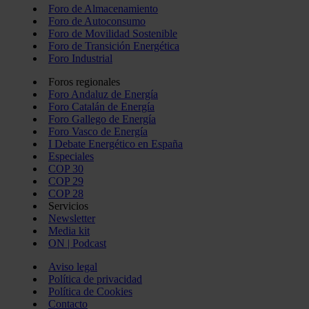
Foro de Almacenamiento
Foro de Autoconsumo
Foro de Movilidad Sostenible
Foro de Transición Energética
Foro Industrial
Foros regionales
Foro Andaluz de Energía
Foro Catalán de Energía
Foro Gallego de Energía
Foro Vasco de Energía
I Debate Energético en España
Especiales
COP 30
COP 29
COP 28
Servicios
Newsletter
Media kit
ON | Podcast
Aviso legal
Política de privacidad
Política de Cookies
Contacto