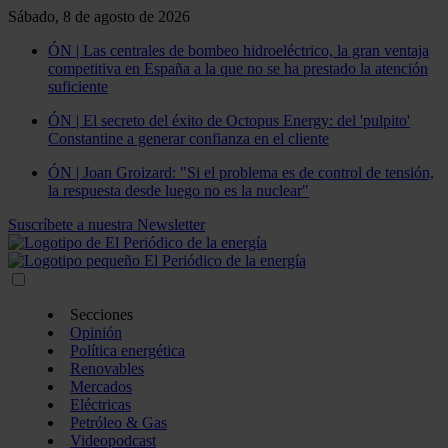
Sábado, 8 de agosto de 2026
ÓN | Las centrales de bombeo hidroeléctrico, la gran ventaja
competitiva en España a la que no se ha prestado la atención
suficiente
ÓN | El secreto del éxito de Octopus Energy: del 'pulpito'
Constantine a generar confianza en el cliente
ÓN | Joan Groizard: "Si el problema es de control de tensión,
la respuesta desde luego no es la nuclear"
Suscríbete a nuestra Newsletter
Secciones
Opinión
Política energética
Renovables
Mercados
Eléctricas
Petróleo & Gas
Videopodcast