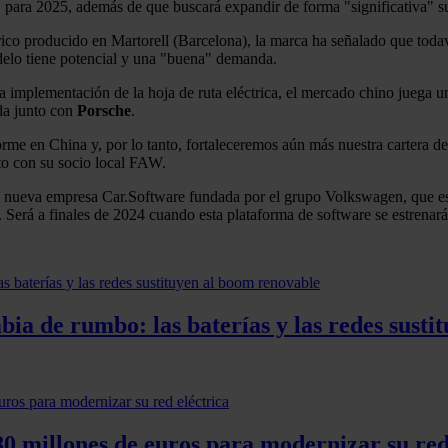
' para 2025, además de que buscará expandir de forma "significativa" s
ico producido en Martorell (Barcelona), la marca ha señalado que todav
delo tiene potencial y una "buena" demanda.
 implementación de la hoja de ruta eléctrica, el mercado chino juega un 
da junto con
Porsche
.
e en China y, por lo tanto, fortaleceremos aún más nuestra cartera de
to con su socio local FAW.
a nueva empresa Car.Software fundada por el grupo Volkswagen, que está
. Será a finales de 2024 cuando esta plataforma de software se estrena
ia de rumbo: las baterías y las redes susti
0 millones de euros para modernizar su red