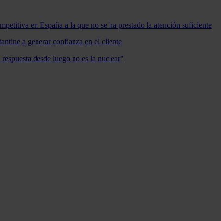
mpetitiva en España a la que no se ha prestado la atención suficiente
antine a generar confianza en el cliente
a respuesta desde luego no es la nuclear"