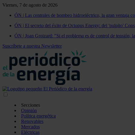
Viernes, 7 de agosto de 2026
ÓN | Las centrales de bombeo hidroeléctrico, la gran ventaja co
ÓN | El secreto del éxito de Octopus Energy: del 'pulpito' Const
ÓN | Joan Groizard: "Si el problema es de control de tensión, l
Suscríbete a nuestra Newsletter
Secciones
Opinión
Política energética
Renovables
Mercados
Eléctricas