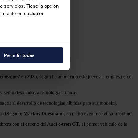
e servicios. Tiene la opción
imiento en cualquier
e varios metros
icas (huellas digitales)
Permitir todas
eferencias en la
sección de
e cookies.
 emisiones' en
2025
, según ha anunciado este jueves la empresa en el
 funciones de redes sociales
con nuestros partners de
, serán destinados a tecnologías futuras.
ue les haya proporcionado o
nados al desarrollo de tecnologías híbridas para sus modelos.
ro delegado,
Markus Duesmann
, en dicho evento celebrado 'online'.
ebrero con el estreno del Audi
e-tron GT
, el primer vehículo de la