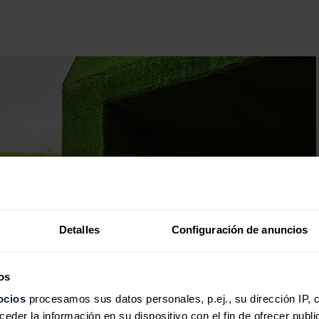
Detalles
Configuración de anuncios
os
ocios
procesamos sus datos personales, p.ej., su dirección IP, 
der la información en su dispositivo con el fin de ofrecer publi