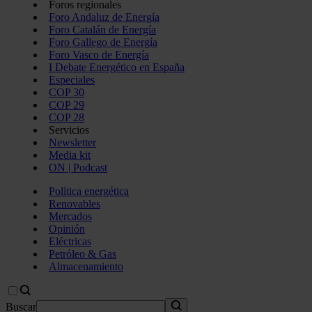
Foros regionales
Foro Andaluz de Energía
Foro Catalán de Energía
Foro Gallego de Energía
Foro Vasco de Energía
I Debate Energético en España
Especiales
COP 30
COP 29
COP 28
Servicios
Newsletter
Media kit
ON | Podcast
Política energética
Renovables
Mercados
Opinión
Eléctricas
Petróleo & Gas
Almacenamiento
Buscar