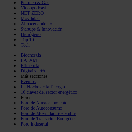
Petróleo & Gas
Videopodcast
NET ZERO
Movilidad
Almacenamiento
Startups & Innovación
Hidrógeno
Top 10
Tech
Bioenergía
LATAM
Eficiencia
Digitalización
Más secciones
Eventos
La Noche de la Energía
10 claves del sector energético
Foros
Foro de Almacenamiento
Foro de Autoconsumo
Foro de Movilidad Sostenible
Foro de Transición Energética
Foro Industrial