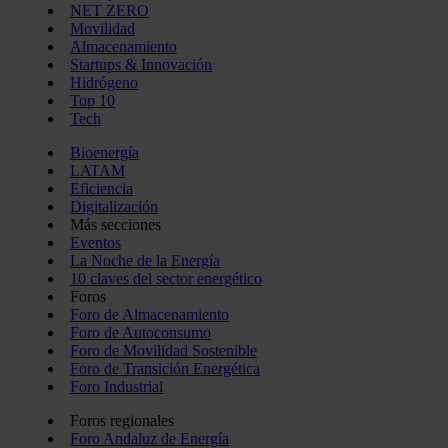
NET ZERO
Movilidad
Almacenamiento
Startups & Innovación
Hidrógeno
Top 10
Tech
Bioenergía
LATAM
Eficiencia
Digitalización
Más secciones
Eventos
La Noche de la Energía
10 claves del sector energético
Foros
Foro de Almacenamiento
Foro de Autoconsumo
Foro de Movilidad Sostenible
Foro de Transición Energética
Foro Industrial
Foros regionales
Foro Andaluz de Energía