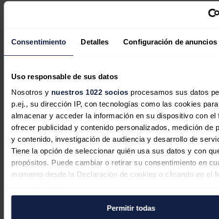
De acuerdo con el Observatorio Venezolano de Conflictividad
Social (OVCS), hubo 26 protestas en los cuatro primeros meses del
año por los tiempos de espera para la entrega de bombonas y la
distribución desigual de cilindros de gas doméstico.
Consentimiento
Detalles
Configuración de anuncios
En San Blas, un sector de Petare, la favela más grande de
Venezuela, "siempre hay problemas para acceder al gas", dijo a
EFE
Anabel Rodríguez,
habitante de esta comunidad, donde la recarga
Uso responsable de sus datos
de bombonas se hace, de manera oficial, cada mes y medio.
Nosotros y
nuestros 1022 socios
procesamos sus datos pe
En el comedor para niños de bajos recursos donde trabaja, una
p.ej., su dirección IP, con tecnologías como las cookies para
bombona de 10 kilos dura apenas ocho días, lo que la obliga a ella y
almacenar y acceder la información en su dispositivo con el 
los demás voluntarios a "caer en manos" de los informales, que
cobran hasta 10 dólares, mientras que el precio oficial en ese sector
ofrecer publicidad y contenido personalizados, medición de p
es de 15 bolívares, unos 57 centavos de dólar.
y contenido, investigación de audiencia y desarrollo de servi
Tiene la opción de seleccionar quién usa sus datos y con qu
Noticias relacionadas
propósitos. Puede cambiar o retirar su consentimiento en cu
momento desde la Declaración de cookies o clicando en el 
consentimiento.
España supera ya el 70 % de reservas
de gas pero los combustibles siguen
Permitir todas
Si lo permite, también quisiéramos: