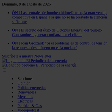
Domingo, 9 de agosto de 2026
ÓN | Las centrales de bombeo hidroeléctrico, la gran ventaja
competitiva en España a la que no se ha prestado la atención
suficiente
ÓN | El secreto del éxito de Octopus Energy: del 'pulpito'
Constantine a generar confianza en el cliente
ÓN | Joan Groizard: "Si el problema es de control de tensión,
la respuesta desde luego no es la nuclear"
Suscríbete a nuestra Newsletter
Secciones
Opinión
Política energética
Renovables
Mercados
Eléctricas
Petróleo & Gas
Videopodcast