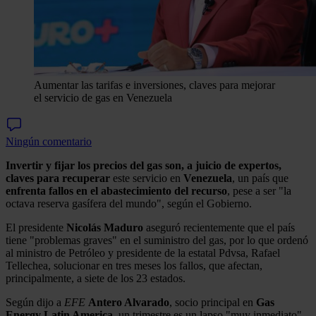
Aumentar las tarifas e inversiones, claves para mejorar
el servicio de gas en Venezuela
Ningún comentario
Invertir y fijar los precios del gas son, a juicio de expertos,
claves para recuperar
este servicio en
Venezuela
, un país que
enfrenta fallos en el abastecimiento del recurso
, pese a ser "la
octava reserva gasífera del mundo", según el Gobierno.
El presidente
Nicolás Maduro
aseguró recientemente que el país
tiene "problemas graves" en el suministro del gas, por lo que ordenó
al ministro de Petróleo y presidente de la estatal Pdvsa, Rafael
Tellechea, solucionar en tres meses los fallos, que afectan,
principalmente, a siete de los 23 estados.
Según dijo a
EFE
Antero Alvarado
, socio principal en
Gas
Energy Latin America
, un trimestre es un lapso "muy inmediato"