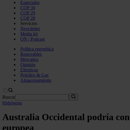
Especiales
COP 30
COP 29
COP 28
Servicios
Newsletter
Media kit
ON | Podcast
Política energética
Renovables
Mercados
Opinión
Eléctricas
Petróleo & Gas
Almacenamiento
Buscar
Hidrógeno
Australia Occidental podría con
europea