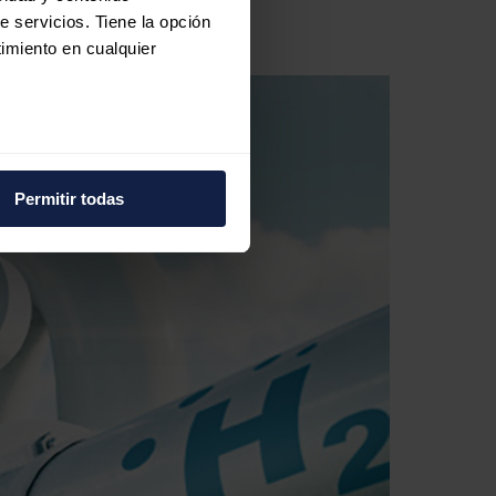
e servicios. Tiene la opción
imiento en cualquier
e varios metros
icas (huellas digitales)
Permitir todas
eferencias en la
sección de
e cookies.
 funciones de redes sociales
con nuestros partners de
ue les haya proporcionado o