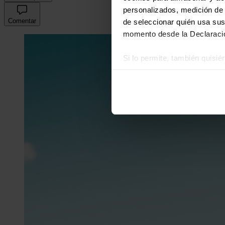
personalizados, medición de p
Comentar
de seleccionar quién usa sus
momento desde la Declaració
Si lo permite, también quisi
Recopilar información
Identificar su disposi
Obtenga más información sob
datos
. Puede cambiar o reti
Las cookies de este sitio we
y analizar el tráfico. Ademá
redes sociales, publicidad y
que hayan recopilado a parti