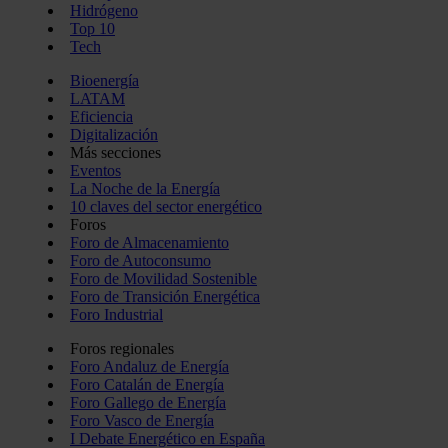
Hidrógeno
Top 10
Tech
Bioenergía
LATAM
Eficiencia
Digitalización
Más secciones
Eventos
La Noche de la Energía
10 claves del sector energético
Foros
Foro de Almacenamiento
Foro de Autoconsumo
Foro de Movilidad Sostenible
Foro de Transición Energética
Foro Industrial
Foros regionales
Foro Andaluz de Energía
Foro Catalán de Energía
Foro Gallego de Energía
Foro Vasco de Energía
I Debate Energético en España