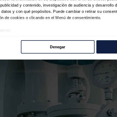
ublicidad y contenido, investigación de audiencia y desarrollo d
 datos y con qué propósitos. Puede cambiar o retirar su consent
n de cookies o clicando en el Menú de consentimiento.
éramos:
 sobre su ubicación geográfica que puede tener una precisión d
tivo analizándolo activamente para buscar características específ
Denegar
re cómo se procesan sus datos personales y establezca sus pr
rar su consentimiento en cualquier momento en la Declaración d
b se usan para personalizar el contenido y los anuncios, ofrecer
s, compartimos información sobre el uso que haga del sitio web 
 análisis web, quienes pueden combinarla con otra información q
r del uso que haya hecho de sus servicios.