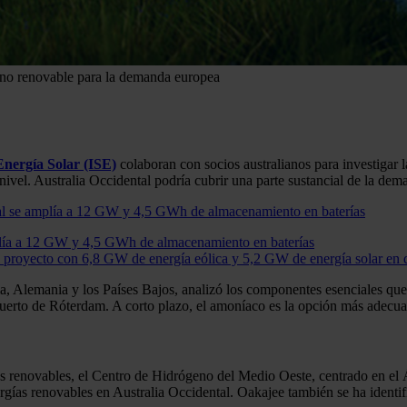
geno renovable para la demanda europea
Energía Solar (ISE)
colaboran con socios australianos para investigar 
nivel. Australia Occidental podría cubrir una parte sustancial de la d
plía a 12 GW y 4,5 GWh de almacenamiento en baterías
l proyecto con 6,8 GW de energía eólica y 5,2 GW de energía solar en 
a, Alemania y los Países Bajos, analizó los componentes esenciales qu
rto de Róterdam. A corto plazo, el amoníaco es la opción más adecuada
s renovables, el Centro de Hidrógeno del Medio Oeste, centrado en el Á
nergías renovables en Australia Occidental. Oakajee también se ha ident