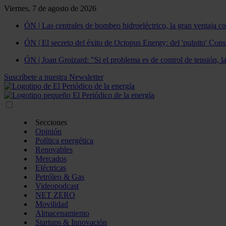
Viernes, 7 de agosto de 2026
ÓN | Las centrales de bombeo hidroeléctrico, la gran ventaja co
ÓN | El secreto del éxito de Octopus Energy: del 'pulpito' Const
ÓN | Joan Groizard: "Si el problema es de control de tensión, l
Suscríbete a nuestra Newsletter
Secciones
Opinión
Política energética
Renovables
Mercados
Eléctricas
Petróleo & Gas
Videopodcast
NET ZERO
Movilidad
Almacenamiento
Startups & Innovación