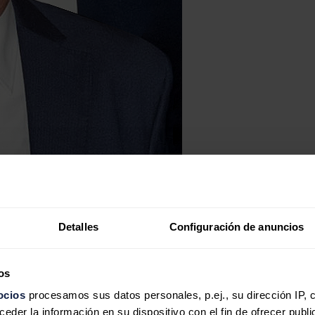
Detalles
Configuración de anuncios
os
ocios
procesamos sus datos personales, p.ej., su dirección IP, 
der la información en su dispositivo con el fin de ofrecer publi