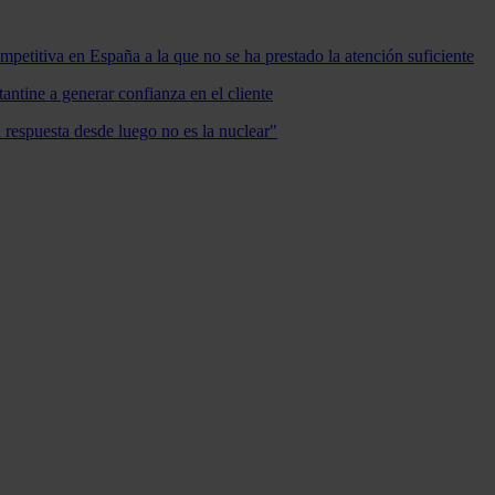
mpetitiva en España a la que no se ha prestado la atención suficiente
antine a generar confianza en el cliente
a respuesta desde luego no es la nuclear"