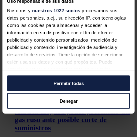
Uso responsable de sus datos
Italia, Alemania, Austria, Argelia y
Nosotros y
nuestros 1022 socios
procesamos sus
Túnez acuerdan la creación de un
datos personales, p.ej., su dirección IP, con tecnologías
corredor de hidrógeno
como las cookies para almacenar y acceder la
información en su dispositivo con el fin de ofrecer
publicidad y contenido personalizados, medición de
publicidad y contenido, investigación de audiencia y
desarrollo de servicios. Tiene la opción de seleccionar
quién usa sus datos y con qué propósitos. Puede
Austria y Eslovaquia aseguran que
cambiar o retirar su consentimiento en cualquier
están preparadas para afrontar el
momento desde la Declaración de cookies o clicando en
corte de suministro de gas ruso
Permitir todas
el Menú de consentimiento.
Si lo permite, también quisiéramos:
Denegar
Recopilar información sobre su ubicación
Austria asegura poder prescindir del
geográfica que puede tener una precisión de varios
gas ruso ante posible corte de
metros
suministros
Identificar su dispositivo analizándolo activamente
para buscar características específicas (huellas