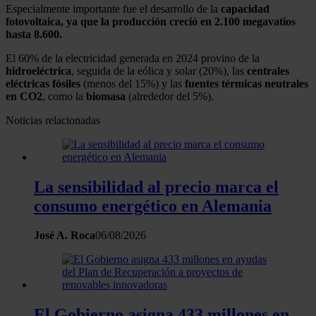
Especialmente importante fue el desarrollo de la
capacidad
digitales)
fotovoltaica, ya que la producción creció en 2.100 megavatios
hasta 8.600.
Obtenga más información sobre cómo se procesan sus
datos personales y establezca sus preferencias en la
El 60% de la electricidad generada en 2024 provino de la
sección de datos
. Puede cambiar o retirar su
hidroeléctrica
, seguida de la eólica y solar (20%), las
centrales
eléctricas fósiles
(menos del 15%) y las
fuentes
térmicas neutrales
consentimiento en cualquier momento en la Declaración
en CO2
, como la
biomasa
(alrededor del 5%).
de cookies.
Noticias relacionadas
Las cookies de este sitio web se usan para personalizar
el contenido y los anuncios, ofrecer funciones de redes
sociales y analizar el tráfico. Además, compartimos
La sensibilidad al precio marca el
información sobre el uso que haga del sitio web con
consumo energético en Alemania
nuestros partners de redes sociales, publicidad y análisis
web, quienes pueden combinarla con otra información
José A. Roca
06/08/2026
que les haya proporcionado o que hayan recopilado a
partir del uso que haya hecho de sus servicios.
El Gobierno asigna 433 millones en