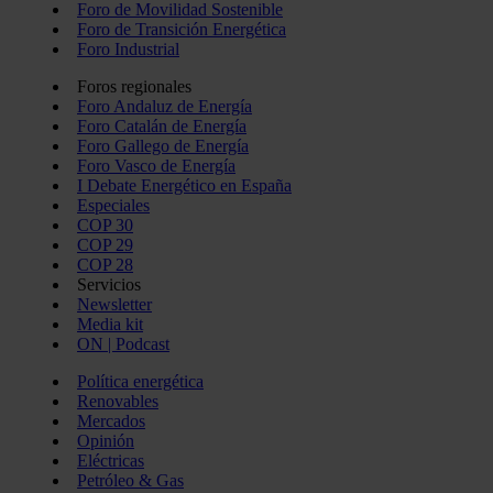
Foro de Movilidad Sostenible
Foro de Transición Energética
Foro Industrial
Foros regionales
Foro Andaluz de Energía
Foro Catalán de Energía
Foro Gallego de Energía
Foro Vasco de Energía
I Debate Energético en España
Especiales
COP 30
COP 29
COP 28
Servicios
Newsletter
Media kit
ON | Podcast
Política energética
Renovables
Mercados
Opinión
Eléctricas
Petróleo & Gas