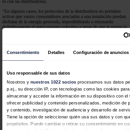
es con las distribuidoras.
“En algunos casos, los protocolos de la distribuidora no permiten
activar que varios consumidores asociados a una instalación puedan
disfrutar de la energía generada, imposibilitando o retrasando
definitivamente el autoconsumo colectivo a pesar de que la norma lo
permite”, precisa Morales.
Feijóo, por su parte, habla directamente de “bloqueos” por parte de
las distribuidoras que están generando “mucha preocupación y
Consentimiento
Detalles
Configuración de anuncios
hartazgo” en el sector, lamenta.
"Después de poner de acuerdo a mucha gente de lanzar un proyecto
de autoconsumo compartido, de conseguir la financiación y de hacer
la instalación, te encuentras con un bloqueo que puede durar incluso
Uso responsable de sus datos
un año”, denuncia la experta.
Nosotros y
nuestros 1022 socios
procesamos sus datos pe
Noticias relacionadas
p.ej., su dirección IP, con tecnologías como las cookies para
almacenar y acceder la información en su dispositivo con el 
ofrecer publicidad y contenido personalizados, medición de p
y contenido, investigación de audiencia y desarrollo de servi
Panamá ordena a las distribuidoras
Tiene la opción de seleccionar quién usa sus datos y con qu
eléctricas un plan para mejorar sus
propósitos. Puede cambiar o retirar su consentimiento en cu