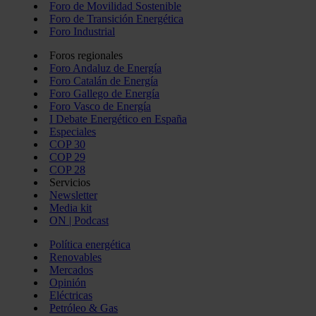
Foro de Movilidad Sostenible
Foro de Transición Energética
Foro Industrial
Foros regionales
Foro Andaluz de Energía
Foro Catalán de Energía
Foro Gallego de Energía
Foro Vasco de Energía
I Debate Energético en España
Especiales
COP 30
COP 29
COP 28
Servicios
Newsletter
Media kit
ON | Podcast
Política energética
Renovables
Mercados
Opinión
Eléctricas
Petróleo & Gas