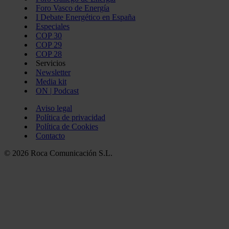
Foro Vasco de Energía
I Debate Energético en España
Especiales
COP 30
COP 29
COP 28
Servicios
Newsletter
Media kit
ON | Podcast
Aviso legal
Política de privacidad
Política de Cookies
Contacto
© 2026 Roca Comunicación S.L.