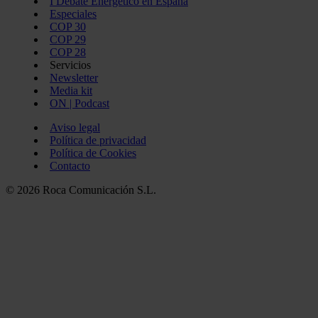
I Debate Energético en España
Especiales
COP 30
COP 29
COP 28
Servicios
Newsletter
Media kit
ON | Podcast
Aviso legal
Política de privacidad
Política de Cookies
Contacto
© 2026 Roca Comunicación S.L.