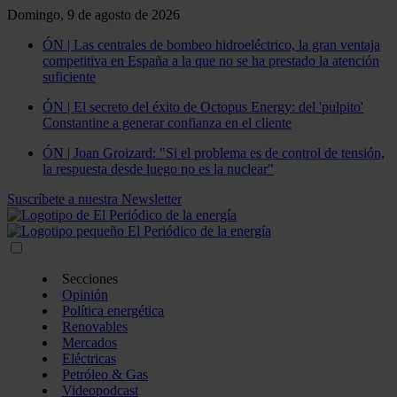
Domingo, 9 de agosto de 2026
ÓN | Las centrales de bombeo hidroeléctrico, la gran ventaja
competitiva en España a la que no se ha prestado la atención
suficiente
ÓN | El secreto del éxito de Octopus Energy: del 'pulpito'
Constantine a generar confianza en el cliente
ÓN | Joan Groizard: "Si el problema es de control de tensión,
la respuesta desde luego no es la nuclear"
Suscríbete a nuestra Newsletter
Secciones
Opinión
Política energética
Renovables
Mercados
Eléctricas
Petróleo & Gas
Videopodcast