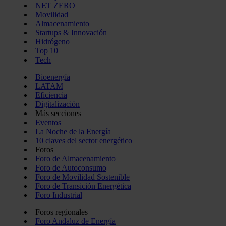
NET ZERO
Movilidad
Almacenamiento
Startups & Innovación
Hidrógeno
Top 10
Tech
Bioenergía
LATAM
Eficiencia
Digitalización
Más secciones
Eventos
La Noche de la Energía
10 claves del sector energético
Foros
Foro de Almacenamiento
Foro de Autoconsumo
Foro de Movilidad Sostenible
Foro de Transición Energética
Foro Industrial
Foros regionales
Foro Andaluz de Energía