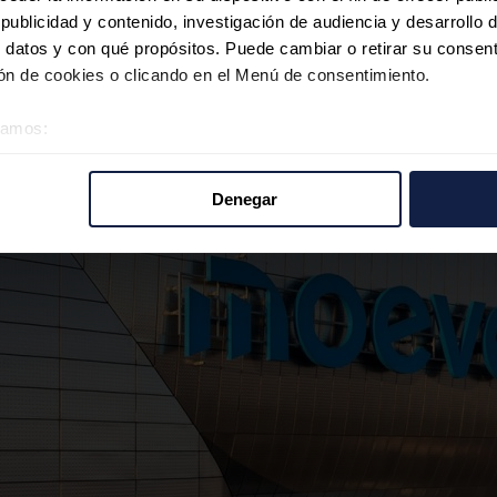
ublicidad y contenido, investigación de audiencia y desarrollo d
 datos y con qué propósitos. Puede cambiar o retirar su consent
n de cookies o clicando en el Menú de consentimiento.
éramos:
 sobre su ubicación geográfica que puede tener una precisión d
tivo analizándolo activamente para buscar características específ
Denegar
re cómo se procesan sus datos personales y establezca sus pr
rar su consentimiento en cualquier momento en la Declaración d
b se usan para personalizar el contenido y los anuncios, ofrecer
s, compartimos información sobre el uso que haga del sitio web 
 análisis web, quienes pueden combinarla con otra información q
r del uso que haya hecho de sus servicios.