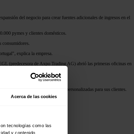
expansión del negocio para crear fuentes adicionales de ingresos en el
50.000 pymes y clientes domésticos.
es consumidores.
ortugal", explica la empresa.
 EGL (predecesora de Axpo Trading AG) abrió las primeras oficinas en
nda, República Checa y Eslovaquia.
o y en el desarrollo de soluciones personalizadas para sus clientes.
Acerca de las cookies
 eléctrica
con tecnologías como las
cidad y contenido