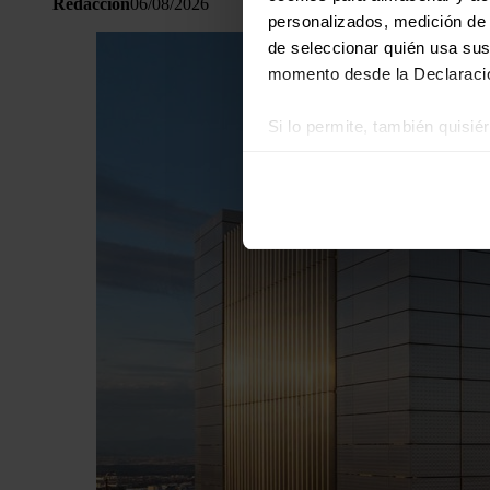
Redacción
06/08/2026
personalizados, medición de p
de seleccionar quién usa sus
momento desde la Declaració
Si lo permite, también quisi
Recopilar información
Identificar su disposi
Obtenga más información sob
datos
. Puede cambiar o reti
Las cookies de este sitio we
y analizar el tráfico. Ademá
redes sociales, publicidad y
que hayan recopilado a parti