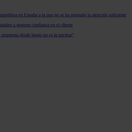
mpetitiva en España a la que no se ha prestado la atención suficiente
antine a generar confianza en el cliente
a respuesta desde luego no es la nuclear"