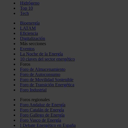
Hidrógeno
Top 10
Tech
Bioenergía
LATAM
Eficiencia
Digitalización
Más secciones
Eventos
La Noche de la Energía
10 claves del sector energético
Foros
Foro de Almacenamiento
Foro de Autoconsumo
Foro de Movilidad Sostenible
Foro de Transición Energética
Foro Industrial
Foros regionales
Foro Andaluz de Energía
Foro Catalán de Energía
Foro Gallego de Energía
Foro Vasco de Energía
I Debate Energético en España