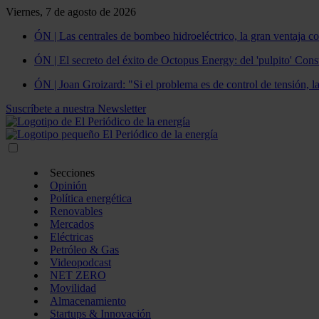
Viernes, 7 de agosto de 2026
ÓN | Las centrales de bombeo hidroeléctrico, la gran ventaja co
ÓN | El secreto del éxito de Octopus Energy: del 'pulpito' Const
ÓN | Joan Groizard: "Si el problema es de control de tensión, l
Suscríbete a nuestra Newsletter
Secciones
Opinión
Política energética
Renovables
Mercados
Eléctricas
Petróleo & Gas
Videopodcast
NET ZERO
Movilidad
Almacenamiento
Startups & Innovación