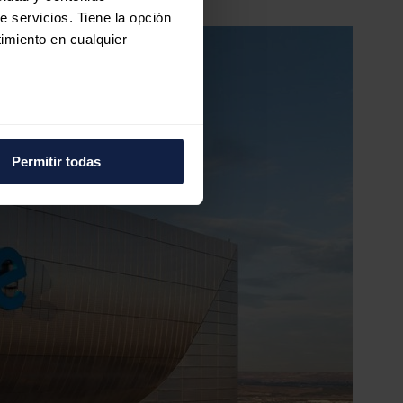
e servicios. Tiene la opción
imiento en cualquier
e varios metros
icas (huellas digitales)
Permitir todas
eferencias en la
sección de
e cookies.
 funciones de redes sociales
con nuestros partners de
ue les haya proporcionado o