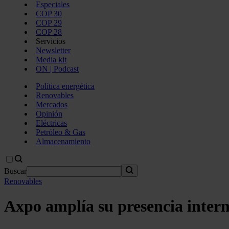
Especiales
COP 30
COP 29
COP 28
Servicios
Newsletter
Media kit
ON | Podcast
Política energética
Renovables
Mercados
Opinión
Eléctricas
Petróleo & Gas
Almacenamiento
Buscar
Renovables
Axpo amplía su presencia intern