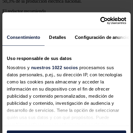
50,3% de la producción eléctrica nacional.
El redactor recomienda
Consentimiento
Detalles
Configuración de anuncios
Una planta fotovoltaica de Plenitude
en Murcia consigue el Sello de
Uso responsable de sus datos
Excelencia de UNEF
Nosotros y
nuestros 1022 socios
procesamos sus
datos personales, p.ej., su dirección IP, con tecnologías
como las cookies para almacenar y acceder la
información en su dispositivo con el fin de ofrecer
Plenitude (Eni) compra a EDPR una
publicidad y contenido personalizados, medición de
publicidad y contenido, investigación de audiencia y
cartera fotovoltaica y de
desarrollo de servicios. Tiene la opción de seleccionar
almacenamiento de 245 MW en
quién usa sus datos y con qué propósitos. Puede
EEUU
cambiar o retirar su consentimiento en cualquier
momento desde la Declaración de cookies o clicando en