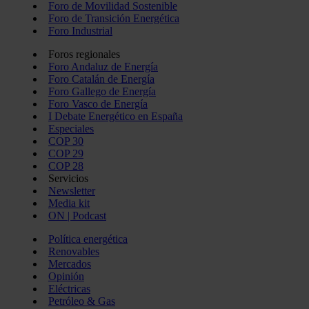
Foro de Movilidad Sostenible
Foro de Transición Energética
Foro Industrial
Foros regionales
Foro Andaluz de Energía
Foro Catalán de Energía
Foro Gallego de Energía
Foro Vasco de Energía
I Debate Energético en España
Especiales
COP 30
COP 29
COP 28
Servicios
Newsletter
Media kit
ON | Podcast
Política energética
Renovables
Mercados
Opinión
Eléctricas
Petróleo & Gas