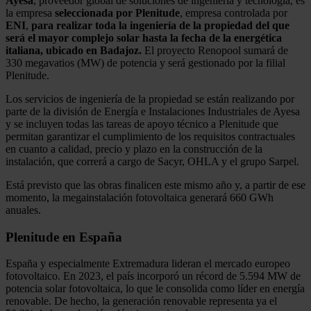
Ayesa
, proveedor global de soluciones de ingeniería y tecnología, es
la empresa
seleccionada por
Plenitude
, empresa controlada por
ENI
,
para realizar toda la ingeniería de la propiedad del que
será el mayor complejo solar hasta la fecha de la energética
italiana, ubicado en Badajoz.
El proyecto Renopool sumará de
330 megavatios (MW) de potencia y será gestionado por la filial
Plenitude.
Los servicios de ingeniería de la propiedad se están realizando por
parte de la división de Energía e Instalaciones Industriales de Ayesa
y se incluyen todas las tareas de apoyo técnico a Plenitude que
permitan garantizar el cumplimiento de los requisitos contractuales
en cuanto a calidad, precio y plazo en la construcción de la
instalación, que correrá a cargo de Sacyr, OHLA y el grupo Sarpel.
Está previsto que las obras finalicen este mismo año y, a partir de ese
momento, la megainstalación fotovoltaica generará 660 GWh
anuales.
Plenitude en España
España y especialmente Extremadura lideran el mercado europeo
fotovoltaico. En 2023, el país incorporó un récord de 5.594 MW de
potencia solar fotovoltaica, lo que le consolida como líder en energía
renovable. De hecho, la generación renovable representa ya el