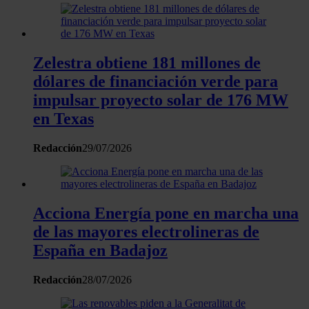
información sobre el uso que haga del sitio web con
nuestros partners de redes sociales, publicidad y análisis
web, quienes pueden combinarla con otra información
que les haya proporcionado o que hayan recopilado a
Zelestra obtiene 181 millones de
partir del uso que haya hecho de sus servicios.
dólares de financiación verde para
impulsar proyecto solar de 176 MW
en Texas
Redacción
29/07/2026
Acciona Energía pone en marcha una
de las mayores electrolineras de
España en Badajoz
Redacción
28/07/2026