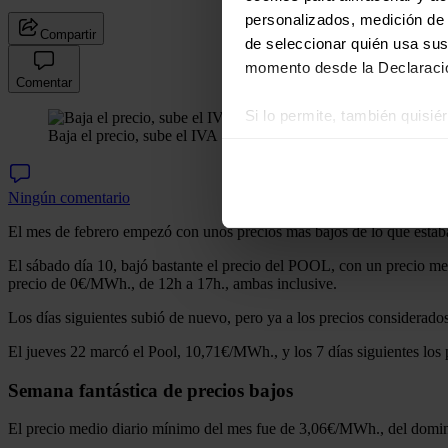
personalizados, medición de p
Compartir
de seleccionar quién usa sus
momento desde la Declaració
Comentar
Si lo permite, también quisi
Baja el precio, sube el IVA
Recopilar información
Identificar su disposi
Obtenga más información sob
Ningún comentario
datos
. Puede cambiar o reti
El mes de febrero empezó con unos precios más bajos de lo que está
El sábado día 10, bajó bastante el precio del POOL, con un precio 
Las cookies de este sitio we
precio de 0€/MWh., de 12h a 17h., ambas inclusive.
y analizar el tráfico. Ademá
redes sociales, publicidad y
Los días siguientes subió de nuevo, pero ya a los precios considerad
que hayan recopilado a parti
El jueves 22 marcó el Pool, 10,71€/MWh., y los 7 días siguientes los 
Semana fantástica de precios bajos
El precio medio diario mínimo del mes fue de 3,06€/MWh., del domin