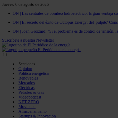
Jueves, 6 de agosto de 2026
ÓN | Las centrales de bombeo hidroeléctrico, la gran ventaja co
ÓN | El secreto del éxito de Octopus Energy: del 'pulpito' Const
ÓN | Joan Groizard: "Si el problema es de control de tensión, l
Suscríbete a nuestra Newsletter
Secciones
Opinión
Política energética
Renovables
Mercados
Eléctricas
Petróleo & Gas
Videopodcast
NET ZERO
Movilidad
Almacenamiento
Startups & Innovación