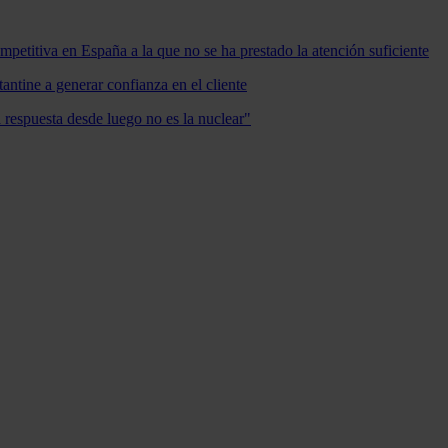
mpetitiva en España a la que no se ha prestado la atención suficiente
antine a generar confianza en el cliente
a respuesta desde luego no es la nuclear"