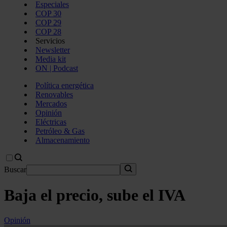
Especiales
COP 30
COP 29
COP 28
Servicios
Newsletter
Media kit
ON | Podcast
Política energética
Renovables
Mercados
Opinión
Eléctricas
Petróleo & Gas
Almacenamiento
Buscar
Baja el precio, sube el IVA
Opinión