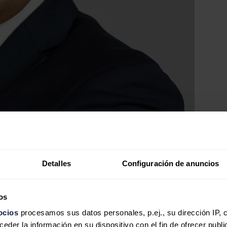
Detalles
Configuración de anuncios
os
ocios
procesamos sus datos personales, p.ej., su dirección IP, 
der la información en su dispositivo con el fin de ofrecer publi