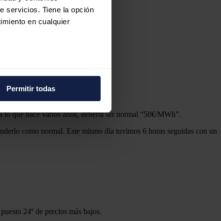
e servicios. Tiene la opción
imiento en cualquier
e varios metros
icas (huellas digitales)
Permitir todas
eferencias en la
sección de
e cookies.
a lo que hace varios años, debería ser normal “50€/MWh”.
enderlo como normal. Este mismo día tuvimos 6 horas seguidas con un
 funciones de redes sociales
con nuestros partners de
ue les haya proporcionado o
l puesto 24º de precios más bajos.