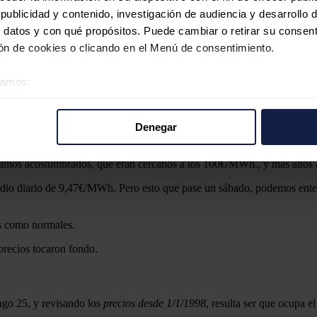
ublicidad y contenido, investigación de audiencia y desarrollo d
 datos y con qué propósitos. Puede cambiar o retirar su consent
n de cookies o clicando en el Menú de consentimiento.
éramos:
 sobre su ubicación geográfica que puede tener una precisión d
tivo analizándolo activamente para buscar características específ
Denegar
re cómo se procesan sus datos personales y establezca sus pr
rar su consentimiento en cualquier momento en la Declaración d
bamos acostumbrados, que eran cercanos a los 100€/MWh., y más altos 
medio diario de 9,47€/MWh. Pero esto que pase un sábado, podemos ent
b se usan para personalizar el contenido y los anuncios, ofrecer
s, compartimos información sobre el uso que haga del sitio web 
 análisis web, quienes pueden combinarla con otra información q
os como normales.
r del uso que haya hecho de sus servicios.
precios tocaron fondo.
go 25, y revisando los
precios desde 1/1/1998
, resulta ser que ocupa e