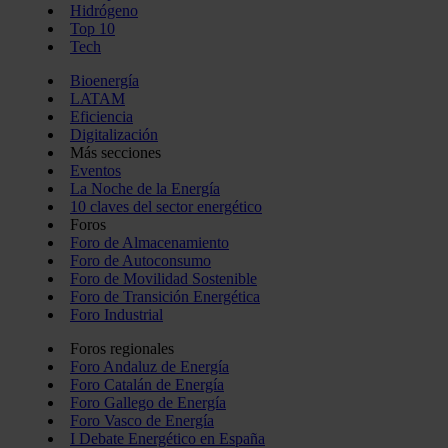
Hidrógeno
Top 10
Tech
Bioenergía
LATAM
Eficiencia
Digitalización
Más secciones
Eventos
La Noche de la Energía
10 claves del sector energético
Foros
Foro de Almacenamiento
Foro de Autoconsumo
Foro de Movilidad Sostenible
Foro de Transición Energética
Foro Industrial
Foros regionales
Foro Andaluz de Energía
Foro Catalán de Energía
Foro Gallego de Energía
Foro Vasco de Energía
I Debate Energético en España