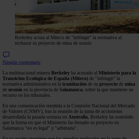
Berkeley acusa al Miteco de "infringir" la normativa al
rechazar su proyecto de mina de uranio
Ningún comentario
La multinacional minera
Berkeley
ha acusado al
Ministerio para la
Transición Ecológica de España (Miteco)
de "infringir" la
normativa administrativa en la
tramitación
de su
proyecto
de
mina
de
uranio
en la provincia de
Salamanca
, sobre la que mantiene su
recurso en los tribunales.
En una comunicación remitida a la Comisión Nacional del Mercado
de Valores (CNMV), tras la reunión de la junta de accionistas
desarrollada la pasada semana en
Australia
, Berkeley ha sostenido
que la forma en que el Ministerio ha frenado su proyecto en
Salamanca "no es legal" y "arbitraria".
En su escrito mantiene que los estudios realizados en la zona de