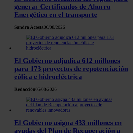
uso que haga del sitio web con nuestros partners de redes
generar Certificados de Ahorro
sociales, publicidad y análisis web, quienes pueden combina
Energético en el transporte
con otra información que les haya proporcionado o que haya
recopilado a partir del uso que haya hecho de sus servicios.
Sandra Acosta
06/08/2026
El Gobierno adjudica 612 millones
para 173 proyectos de repotenciación
eólica e hidroeléctrica
Redacción
05/08/2026
El Gobierno asigna 433 millones en
ayudas del Plan de Recuperación a