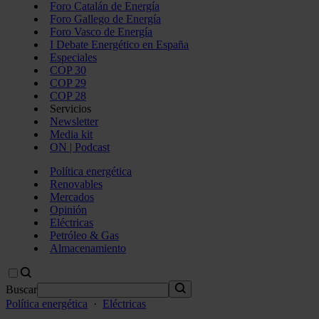
Foro Catalán de Energía
Foro Gallego de Energía
Foro Vasco de Energía
I Debate Energético en España
Especiales
COP 30
COP 29
COP 28
Servicios
Newsletter
Media kit
ON | Podcast
Política energética
Renovables
Mercados
Opinión
Eléctricas
Petróleo & Gas
Almacenamiento
Buscar
Política energética
·
Eléctricas