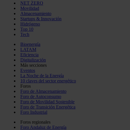
NET ZERO
Movilidad
Almacenamiento
Startups & Innovación
Hidrógeno
Top 10
Tech
Bioenergía
LATAM
Eficiencia
Digitalización
Más secciones
Eventos
La Noche de la Energía
10 claves del sector energético
Foros
Foro de Almacenamiento
Foro de Autoconsumo
Foro de Movilidad Sostenible
Foro de Transición Energética
Foro Industrial
Foros regionales
Foro Andaluz de Energía