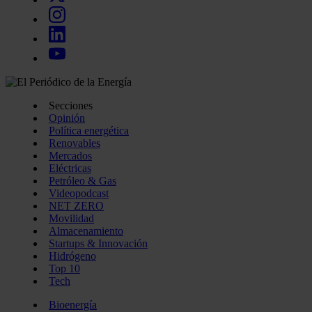
Secciones
Opinión
Política energética
Renovables
Mercados
Eléctricas
Petróleo & Gas
Videopodcast
NET ZERO
Movilidad
Almacenamiento
Startups & Innovación
Hidrógeno
Top 10
Tech
Bioenergía