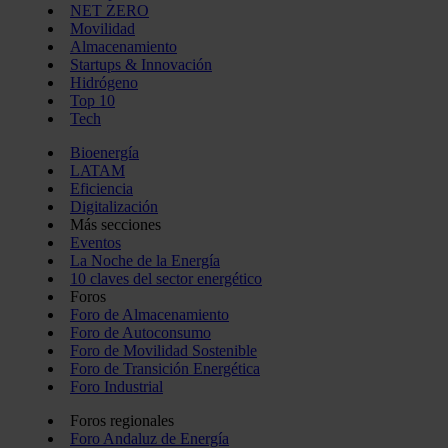
NET ZERO
Movilidad
Almacenamiento
Startups & Innovación
Hidrógeno
Top 10
Tech
Bioenergía
LATAM
Eficiencia
Digitalización
Más secciones
Eventos
La Noche de la Energía
10 claves del sector energético
Foros
Foro de Almacenamiento
Foro de Autoconsumo
Foro de Movilidad Sostenible
Foro de Transición Energética
Foro Industrial
Foros regionales
Foro Andaluz de Energía