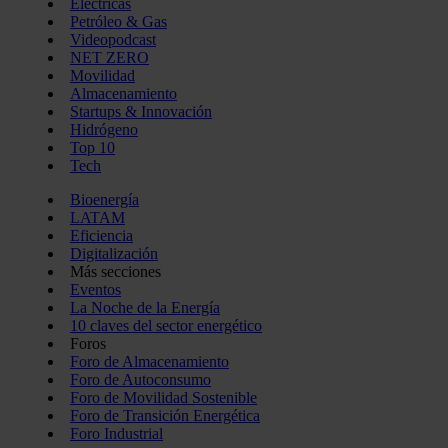
Eléctricas
Petróleo & Gas
Videopodcast
NET ZERO
Movilidad
Almacenamiento
Startups & Innovación
Hidrógeno
Top 10
Tech
Bioenergía
LATAM
Eficiencia
Digitalización
Más secciones
Eventos
La Noche de la Energía
10 claves del sector energético
Foros
Foro de Almacenamiento
Foro de Autoconsumo
Foro de Movilidad Sostenible
Foro de Transición Energética
Foro Industrial