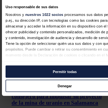
Noticias relacionadas
Uso responsable de sus datos
Nosotros y
nuestros 1022 socios
procesamos sus datos pe
p.ej., su dirección IP, con tecnologías como las cookies para
almacenar y acceder la información en su dispositivo con el 
ofrecer publicidad y contenido personalizados, medición de p
La nuclear estadounidense
y contenido, investigación de audiencia y desarrollo de servi
Westinghouse registra una solicitud
Tiene la opción de seleccionar quién usa sus datos y con qu
confidencial para cotizar en Wall
propósitos. Puede cambiar o retirar su consentimiento en cu
Street
momento desde la Declaración de cookies o clicando en el 
consentimiento.
Redacción
31/07/2026
Permitir todas
Si lo permite, también quisiéramos:
Recopilar información sobre su ubicación geográfica
puede tener una precisión de varios metros
Denegar
Berkeley 'ficha' a José Bogas como
Identificar su dispositivo analizándolo activamente p
consejero para impulsar su proyecto
características específicas (huellas digitales)
de la mina de uranio en Salamanca
Obtenga más información sobre cómo se procesan sus dato