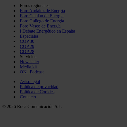
Foros regionales
Foro Andaluz de Energía
Foro Catalán de Energía
Foro Gallego de Energía
Foro Vasco de Energía
I Debate Energético en España
Especiales
COP 30
COP 29
COP 28
Servicios
Newsletter
Media kit
ON | Podcast
Aviso legal
Política de privacidad
Política de Cookies
Contacto
© 2026 Roca Comunicación S.L.