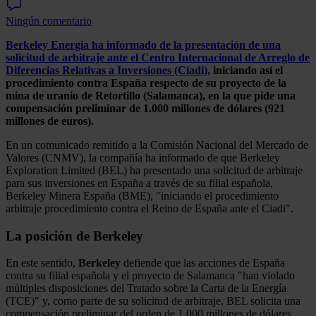
Ningún comentario
Berkeley Energia
ha informado de la presentación de una
solicitud de arbitraje ante el Centro Internacional de Arreglo de
Diferencias Relativas a Inversiones (Ciadi),
iniciando así el
procedimiento contra España respecto de su proyecto de la
mina de uranio de Retortillo (Salamanca), en la que pide una
compensación preliminar de 1.000 millones de dólares (921
millones de euros).
En un comunicado remitido a la Comisión Nacional del Mercado de
Valores (CNMV), la compañía ha informado de que Berkeley
Exploration Limited (BEL) ha presentado una solicitud de arbitraje
para sus inversiones en España a través de su filial española,
Berkeley Minera España (BME), "iniciando el procedimiento
arbitraje procedimiento contra el Reino de España ante el Ciadi".
La posición de Berkeley
En este sentido,
Berkeley
defiende que las acciones de España
contra su filial española y el proyecto de Salamanca "han violado
múltiples disposiciones del Tratado sobre la Carta de la Energía
(TCE)" y, como parte de su solicitud de arbitraje, BEL solicita una
compensación preliminar del orden de 1.000 millones de dólares