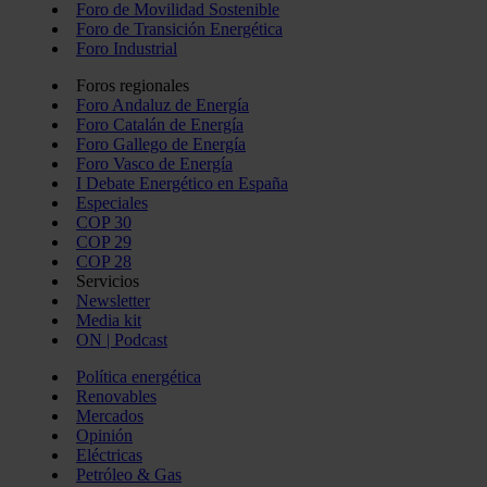
Foro de Movilidad Sostenible
Foro de Transición Energética
Foro Industrial
Foros regionales
Foro Andaluz de Energía
Foro Catalán de Energía
Foro Gallego de Energía
Foro Vasco de Energía
I Debate Energético en España
Especiales
COP 30
COP 29
COP 28
Servicios
Newsletter
Media kit
ON | Podcast
Política energética
Renovables
Mercados
Opinión
Eléctricas
Petróleo & Gas