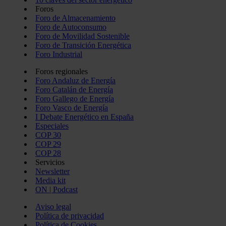
Foros
Foro de Almacenamiento
Foro de Autoconsumo
Foro de Movilidad Sostenible
Foro de Transición Energética
Foro Industrial
Foros regionales
Foro Andaluz de Energía
Foro Catalán de Energía
Foro Gallego de Energía
Foro Vasco de Energía
I Debate Energético en España
Especiales
COP 30
COP 29
COP 28
Servicios
Newsletter
Media kit
ON | Podcast
Aviso legal
Política de privacidad
Política de Cookies