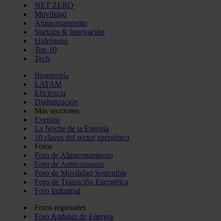
NET ZERO
Movilidad
Almacenamiento
Startups & Innovación
Hidrógeno
Top 10
Tech
Bioenergía
LATAM
Eficiencia
Digitalización
Más secciones
Eventos
La Noche de la Energía
10 claves del sector energético
Foros
Foro de Almacenamiento
Foro de Autoconsumo
Foro de Movilidad Sostenible
Foro de Transición Energética
Foro Industrial
Foros regionales
Foro Andaluz de Energía