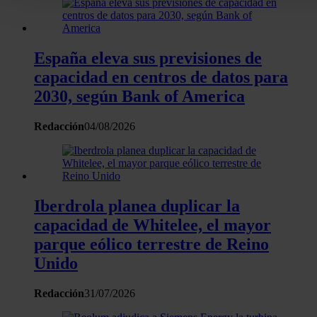
personales y establezca sus preferencias en la
sección de
datos
. Puede cambiar o retirar su consentimiento en cualqui
momento en la Declaración de cookies.
España eleva sus previsiones de
capacidad en centros de datos para
Las cookies de este sitio web se usan para personalizar el
2030, según Bank of America
contenido y los anuncios, ofrecer funciones de redes sociale
analizar el tráfico. Además, compartimos información sobre 
Redacción
04/08/2026
uso que haga del sitio web con nuestros partners de redes
sociales, publicidad y análisis web, quienes pueden combina
con otra información que les haya proporcionado o que haya
recopilado a partir del uso que haya hecho de sus servicios.
Iberdrola planea duplicar la
capacidad de Whitelee, el mayor
parque eólico terrestre de Reino
Unido
Redacción
31/07/2026