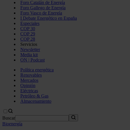
Foro Catalán de Energía
Foro Gallego de Energía
Foro Vasco de Energía
I Debate Energético en España
Especiales
COP 30
COP 29
COP 28
Servicios
Newsletter
Media kit
ON | Podcast
Política energética
Renovables
Mercados
Opinión
Eléctricas
Petróleo & Gas
Almacenamiento
Buscar
Bioenergía