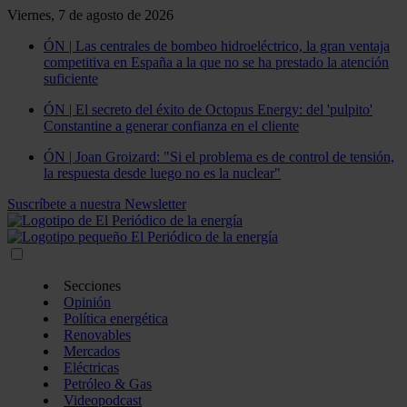
Viernes, 7 de agosto de 2026
ÓN | Las centrales de bombeo hidroeléctrico, la gran ventaja
competitiva en España a la que no se ha prestado la atención
suficiente
ÓN | El secreto del éxito de Octopus Energy: del 'pulpito'
Constantine a generar confianza en el cliente
ÓN | Joan Groizard: "Si el problema es de control de tensión,
la respuesta desde luego no es la nuclear"
Suscríbete a nuestra Newsletter
Secciones
Opinión
Política energética
Renovables
Mercados
Eléctricas
Petróleo & Gas
Videopodcast