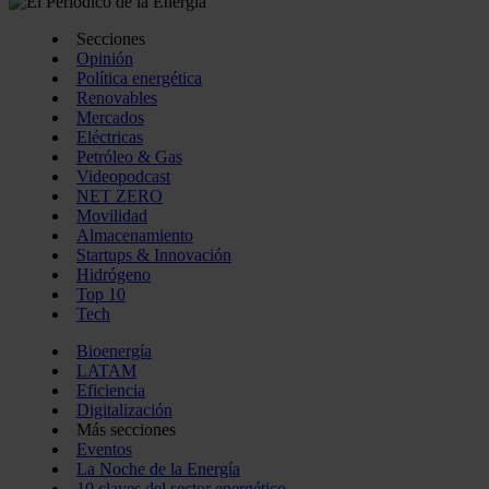
Secciones
Opinión
Política energética
Renovables
Mercados
Eléctricas
Petróleo & Gas
Videopodcast
NET ZERO
Movilidad
Almacenamiento
Startups & Innovación
Hidrógeno
Top 10
Tech
Bioenergía
LATAM
Eficiencia
Digitalización
Más secciones
Eventos
La Noche de la Energía
10 claves del sector energético