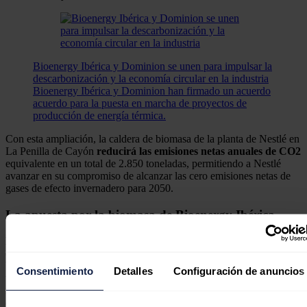
Bioenergy Ibérica y Dominion se unen para impulsar la
descarbonización y la economía circular en la industria
Bioenergy Ibérica y Dominion han firmado un acuerdo
acuerdo para la puesta en marcha de proyectos de
producción de energía térmica.
Con esta ampliación, la caldera de biomasa de la planta de Nestlé en
La Penilla de Cayón
reducirá las emisiones netas anuales de CO2
equivalente en un total de 2.850 toneladas, permitiendo a Nestlé
avanzar en su compromiso de alcanzar las cero emisiones netas de
gases de efecto invernadero para 2050.
La apuesta por la biomasa de Bioenergy Ibérica
La caldera de biomasa
de esta fábrica utiliza la cascarilla que se
obtiene en el proceso de torrefacción del cacao como
biocombustible para la producción de vapor, que se convierte, a su
Consentimiento
Detalles
Configuración de anuncios
vez, en fuente de energía para el propio proceso de tostado de esta
materia prima. Con esta instalación, Nestlé fomenta la economía
circular en sus procesos productivos.