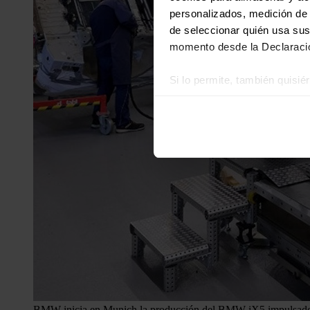
personalizados, medición de p
de seleccionar quién usa sus
momento desde la Declaració
Si lo permite, también quisi
Recopilar información
Identificar su disposi
Obtenga más información sob
datos
. Puede cambiar o reti
Las cookies de este sitio we
y analizar el tráfico. Ademá
redes sociales, publicidad y
que hayan recopilado a parti
BMW inicia en Munich la producción del BMW iX5 impulsado