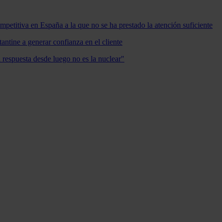
mpetitiva en España a la que no se ha prestado la atención suficiente
antine a generar confianza en el cliente
a respuesta desde luego no es la nuclear"