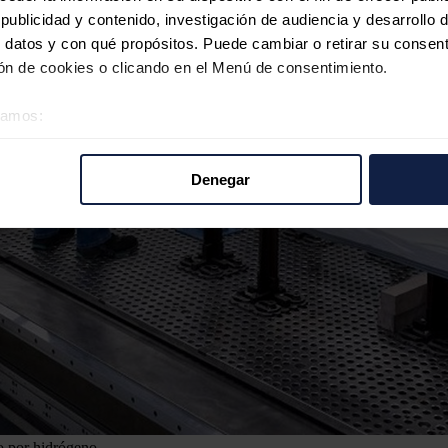
ublicidad y contenido, investigación de audiencia y desarrollo d
 datos y con qué propósitos. Puede cambiar o retirar su consent
n de cookies o clicando en el Menú de consentimiento.
éramos:
 sobre su ubicación geográfica que puede tener una precisión d
tivo analizándolo activamente para buscar características específ
Denegar
re cómo se procesan sus datos personales y establezca sus pr
rar su consentimiento en cualquier momento en la Declaración d
b se usan para personalizar el contenido y los anuncios, ofrecer
s, compartimos información sobre el uso que haga del sitio web 
 análisis web, quienes pueden combinarla con otra información q
r del uso que haya hecho de sus servicios.
 por hidrógeno