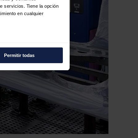
e servicios. Tiene la opción
imiento en cualquier
e varios metros
icas (huellas digitales)
Permitir todas
eferencias en la
sección de
e cookies.
 funciones de redes sociales
con nuestros partners de
ue les haya proporcionado o