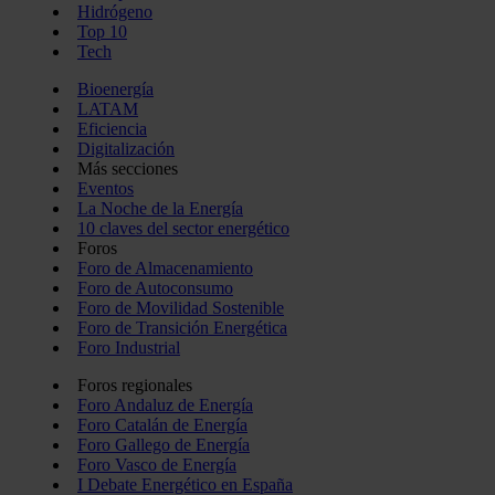
Hidrógeno
Top 10
Tech
Bioenergía
LATAM
Eficiencia
Digitalización
Más secciones
Eventos
La Noche de la Energía
10 claves del sector energético
Foros
Foro de Almacenamiento
Foro de Autoconsumo
Foro de Movilidad Sostenible
Foro de Transición Energética
Foro Industrial
Foros regionales
Foro Andaluz de Energía
Foro Catalán de Energía
Foro Gallego de Energía
Foro Vasco de Energía
I Debate Energético en España