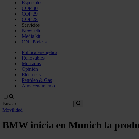
Especiales
COP 30
COP 29
COP 28
Servicios
Newsletter
Media kit
ON | Podcast
Política energética
Renovables
Mercados
Opinión
Eléctricas
Petróleo & Gas
Almacenamiento
Buscar
Movilidad
BMW inicia en Munich la prod