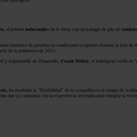
en
, el prime
r todocamin
o de la firma con tecnología de pila de
combust
 intensivo de pruebas en condiciones exigentes durante la fase de des
artir de la primavera de 2023.
W y responsable de Desarrollo,
Frank Weber
, el hidrógeno verde es "
vic,
ha resaltado la "flexibilidad" de la compañía en el campo de la 
tra que ya contamos con la experiencia necesaria para integrar la tec