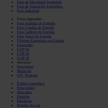
Foro de Movilidad Sostenible
Foro de Transición Energética
Foro Industrial
Foros regionales
Foro Andaluz de Energía
Foro Catalán de Energía
Foro Gallego de Energía
Foro Vasco de Energía
I Debate Energético en España
Especiales
COP 30
COP 29
COP 28
Servicios
Newsletter
Media kit
ON | Podcast
Política energética
Renovables
Mercados
Opinión
Eléctricas
Petróleo & Gas