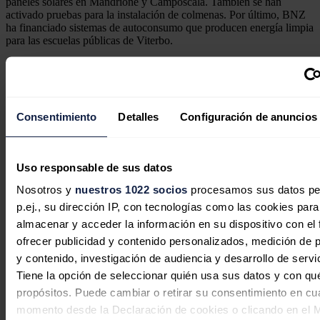
paneles solares en Mandrione y Camposcala. También se han
activado pruebas para la instalación de colmenas. Por último, BNZ
ha financiado sistemas de autoconsumo que producen energía limpia
para las escuelas públicas de Viterbo.
Noticias relacionadas
Consentimiento
Detalles
Configuración de anuncios
Uso responsable de sus datos
Nosotros y
nuestros 1022 socios
procesamos sus datos pe
p.ej., su dirección IP, con tecnologías como las cookies para
almacenar y acceder la información en su dispositivo con el 
ofrecer publicidad y contenido personalizados, medición de p
y contenido, investigación de audiencia y desarrollo de servi
Tiene la opción de seleccionar quién usa sus datos y con qu
Solaria logra la DIA favorable para
propósitos. Puede cambiar o retirar su consentimiento en cu
su proyecto fotovoltaico de 600 MW
momento desde la Declaración de cookies o clicando en el 