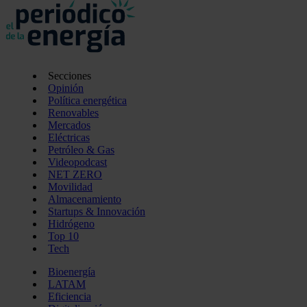
Secciones
Opinión
Política energética
Renovables
Mercados
Eléctricas
Petróleo & Gas
Videopodcast
NET ZERO
Movilidad
Almacenamiento
Startups & Innovación
Hidrógeno
Top 10
Tech
Bioenergía
LATAM
Eficiencia