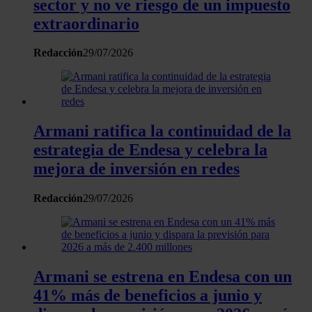
sector y no ve riesgo de un impuesto
el contenido y los anuncios, ofrecer funciones de redes
extraordinario
sociales y analizar el tráfico. Además, compartimos
información sobre el uso que haga del sitio web con
Redacción
29/07/2026
nuestros partners de redes sociales, publicidad y análisis
web, quienes pueden combinarla con otra información
que les haya proporcionado o que hayan recopilado a
partir del uso que haya hecho de sus servicios.
Armani ratifica la continuidad de la
estrategia de Endesa y celebra la
mejora de inversión en redes
Redacción
29/07/2026
Armani se estrena en Endesa con un
41% más de beneficios a junio y