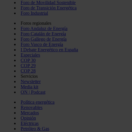
Foro de Movilidad Sostenible
Foro de Transición Energética
Foro Industrial
Foros regionales
Foro Andaluz de Energía
Foro Catalán de Energía
Foro Gallego de Energía
Foro Vasco de Energía
I Debate Energético en España
Especiales
COP 30
COP 29
COP 28
Servicios
Newsletter
Media kit
ON | Podcast
Política energética
Renovables
Mercados
Opinión
Eléctricas
Petróleo & Gas