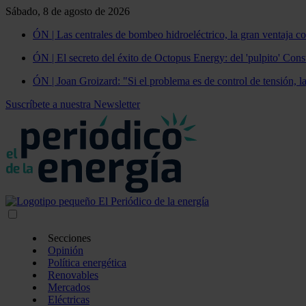
Sábado, 8 de agosto de 2026
ÓN | Las centrales de bombeo hidroeléctrico, la gran ventaja co
ÓN | El secreto del éxito de Octopus Energy: del 'pulpito' Const
ÓN | Joan Groizard: "Si el problema es de control de tensión, l
Suscríbete a nuestra Newsletter
Secciones
Opinión
Política energética
Renovables
Mercados
Eléctricas