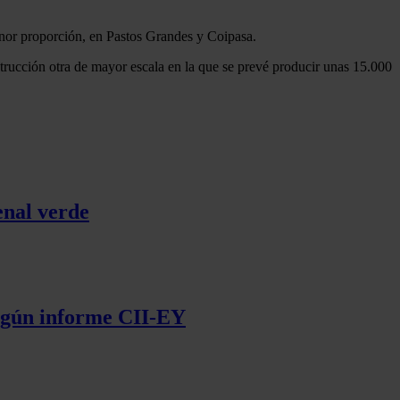
enor proporción, en Pastos Grandes y Coipasa.
nstrucción otra de mayor escala en la que se prevé producir unas 15.000
enal verde
según informe CII-EY