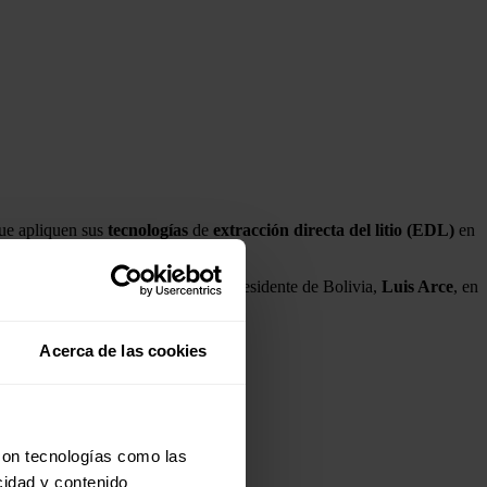
ue apliquen sus
tecnologías
de
extracción
directa del litio (EDL)
en
sión similar, ha destacado el presidente de Bolivia,
Luis Arce
, en
Acerca de las cookies
del
litio
", sostuvo el mandatario.
con tecnologías como las
cidad y contenido