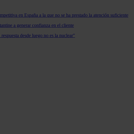
mpetitiva en España a la que no se ha prestado la atención suficiente
antine a generar confianza en el cliente
a respuesta desde luego no es la nuclear"