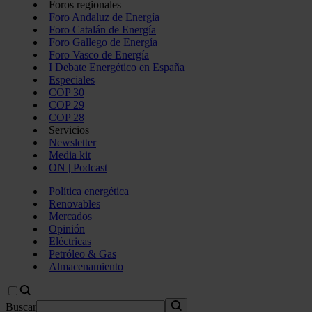
Foros regionales
Foro Andaluz de Energía
Foro Catalán de Energía
Foro Gallego de Energía
Foro Vasco de Energía
I Debate Energético en España
Especiales
COP 30
COP 29
COP 28
Servicios
Newsletter
Media kit
ON | Podcast
Política energética
Renovables
Mercados
Opinión
Eléctricas
Petróleo & Gas
Almacenamiento
Buscar