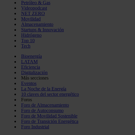
Petróleo & Gas
Videopodcast
NET ZERO
Movilidad
Almacenamiento
Startups & Innovación
Hidrógeno
Top 10
Tech
Bioenergía
LATAM
Eficiencia
Digitalización
Más secciones
Eventos
La Noche de la Energía
10 claves del sector energético
Foros
Foro de Almacenamiento
Foro de Autoconsumo
Foro de Movilidad Sostenible
Foro de Transición Energética
Foro Industrial