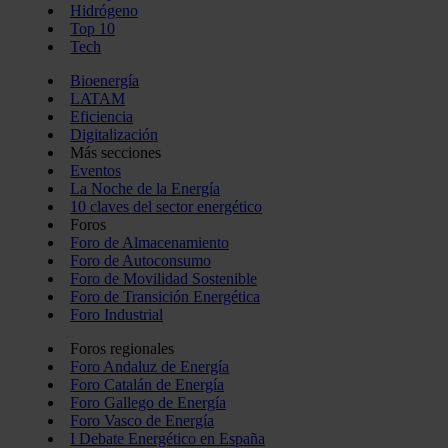
Hidrógeno
Top 10
Tech
Bioenergía
LATAM
Eficiencia
Digitalización
Más secciones
Eventos
La Noche de la Energía
10 claves del sector energético
Foros
Foro de Almacenamiento
Foro de Autoconsumo
Foro de Movilidad Sostenible
Foro de Transición Energética
Foro Industrial
Foros regionales
Foro Andaluz de Energía
Foro Catalán de Energía
Foro Gallego de Energía
Foro Vasco de Energía
I Debate Energético en España