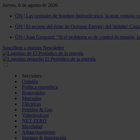
Jueves, 6 de agosto de 2026
ÓN | Las centrales de bombeo hidroeléctrico, la gran ventaja co
ÓN | El secreto del éxito de Octopus Energy: del 'pulpito' Const
ÓN | Joan Groizard: "Si el problema es de control de tensión, l
Suscríbete a nuestra Newsletter
Secciones
Opinión
Política energética
Renovables
Mercados
Eléctricas
Petróleo & Gas
Videopodcast
NET ZERO
Movilidad
Almacenamiento
Startups & Innovación