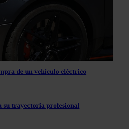
mpra de un vehículo eléctrico
 su trayectoria profesional