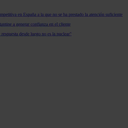
mpetitiva en España a la que no se ha prestado la atención suficiente
antine a generar confianza en el cliente
a respuesta desde luego no es la nuclear"