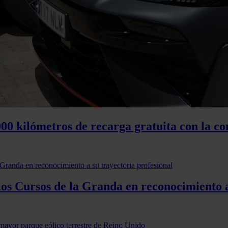
00 kilómetros de recarga gratuita con la co
os Cursos de la Granda en reconocimiento a