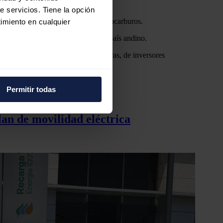
e servicios. Tiene la opción
ctrico, resaltó el Ministerio de Hidrocarburos.
imiento en cualquier
nitiva de la eléctrica española del país andino.
cas, cementeras y mineras, entre otras, de inversores
e varios metros
icas (huellas digitales)
Permitir todas
eferencias en la
sección de
e cookies.
lan de movilidad eléctrica
 funciones de redes sociales
con nuestros partners de
ue les haya proporcionado o