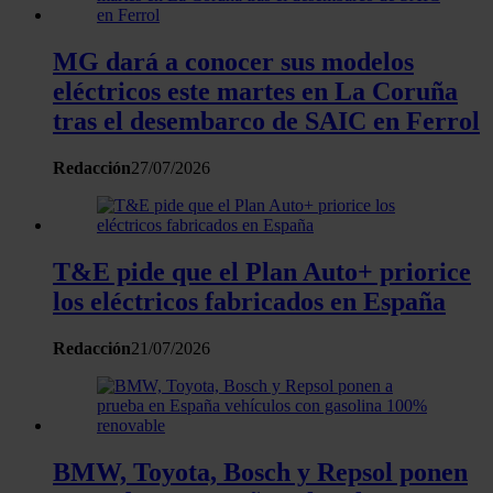
Las cookies de este sitio web se usan para personalizar el
contenido y los anuncios, ofrecer funciones de redes sociale
analizar el tráfico. Además, compartimos información sobre 
MG dará a conocer sus modelos
uso que haga del sitio web con nuestros partners de redes
eléctricos este martes en La Coruña
sociales, publicidad y análisis web, quienes pueden combina
tras el desembarco de SAIC en Ferrol
con otra información que les haya proporcionado o que haya
recopilado a partir del uso que haya hecho de sus servicios.
Redacción
27/07/2026
T&E pide que el Plan Auto+ priorice
los eléctricos fabricados en España
Redacción
21/07/2026
BMW, Toyota, Bosch y Repsol ponen