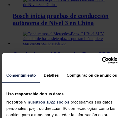
Bosch inicia pruebas de conducción
autónoma de Nivel 3 en China
Conducimos el Mercedes-Benz GLB:
el SUV familiar de hasta siete plazas
que también quiere convencer como
eléctrico
Consentimiento
Detalles
Configuración de anuncios
Esta flexibilidad facilita su integración en distintas plataformas y
configuraciones de eje, permitiendo a los fabricantes optimizar el
Uso responsable de sus datos
diseño de sus vehículos y reducir costes. El resultado es un sistema
de propulsión más compacto, ligero y eficiente, con menores
Nosotros y
nuestros 1022 socios
procesamos sus datos
necesidades de espacio y un coste total optimizado.
personales, p.ej., su dirección IP, con tecnologías como las
cookies para almacenar y acceder la información en su
Actualmente, unos siete motores eléctricos salen cada minuto de las