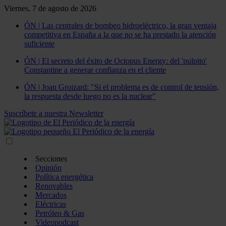
Viernes, 7 de agosto de 2026
ÓN | Las centrales de bombeo hidroeléctrico, la gran ventaja
competitiva en España a la que no se ha prestado la atención
suficiente
ÓN | El secreto del éxito de Octopus Energy: del 'pulpito'
Constantine a generar confianza en el cliente
ÓN | Joan Groizard: "Si el problema es de control de tensión,
la respuesta desde luego no es la nuclear"
Suscríbete a nuestra Newsletter
Secciones
Opinión
Política energética
Renovables
Mercados
Eléctricas
Petróleo & Gas
Videopodcast