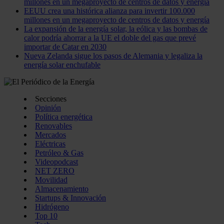
millones en un megaproyecto de centros de datos y energía
EEUU crea una histórica alianza para invertir 100.000
millones en un megaproyecto de centros de datos y energía
La expansión de la energía solar, la eólica y las bombas de
calor podría ahorrar a la UE el doble del gas que prevé
importar de Catar en 2030
Nueva Zelanda sigue los pasos de Alemania y legaliza la
energía solar enchufable
Secciones
Opinión
Política energética
Renovables
Mercados
Eléctricas
Petróleo & Gas
Videopodcast
NET ZERO
Movilidad
Almacenamiento
Startups & Innovación
Hidrógeno
Top 10