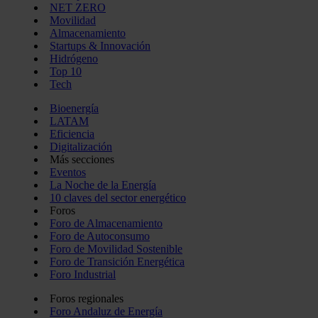
NET ZERO
Movilidad
Almacenamiento
Startups & Innovación
Hidrógeno
Top 10
Tech
Bioenergía
LATAM
Eficiencia
Digitalización
Más secciones
Eventos
La Noche de la Energía
10 claves del sector energético
Foros
Foro de Almacenamiento
Foro de Autoconsumo
Foro de Movilidad Sostenible
Foro de Transición Energética
Foro Industrial
Foros regionales
Foro Andaluz de Energía