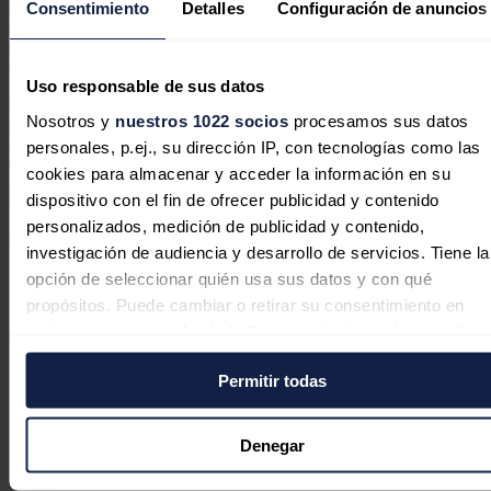
de Brasil multiplicó por 32 su beneficio neto, hasta los 3.148
Consentimiento
Detalles
Configuración de anuncios
millones de reales brasileños (457,4 millones de euros), mientras que
sus ingresos crecieron un 0,6%, con 24.294 millones de reales
(3.531 millones de euros).
Uso responsable de sus datos
El año 2020 fue el primer año completo de BR como una empresa
Nosotros y
nuestros 1022 socios
procesamos sus datos
privada. Actualmente, Petrobras mantiene una participación del
37,5% en la compañía, después de que la petrolera estatal vendiera
personales, p.ej., su dirección IP, con tecnologías como las
en 2019, cuando mantenía una posición del 71,25% sobre BR, el
cookies para almacenar y acceder la información en su
33,75% de su participación en la empresa, por más de 9.600
dispositivo con el fin de ofrecer publicidad y contenido
millones de reales (1.900 millones de euros).
personalizados, medición de publicidad y contenido,
Noticias relacionadas
investigación de audiencia y desarrollo de servicios. Tiene la
opción de seleccionar quién usa sus datos y con qué
propósitos. Puede cambiar o retirar su consentimiento en
cualquier momento desde la Declaración de cookies o clica
en el Menú de consentimiento.
Siemens Gamesa vuelve a beneficios
Permitir todas
trimestrales por primera vez desde
Si lo permite, también quisiéramos:
2022 y enfila 'break-even' en 2026
Recopilar información sobre su ubicación geográfica
Denegar
puede tener una precisión de varios metros
Redacción
05/08/2026