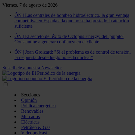
Viernes, 7 de agosto de 2026
ÓN | Las centrales de bombeo hidroeléctrico, la gran ventaja
competitiva en España a la que no se ha prestado la atención
suficiente
ÓN | El secreto del éxito de Octopus Energy: del 'pulpito'
Constantine a generar confianza en el cliente
ÓN | Joan Groizard: "Si el problema es de control de tensión,
la respuesta desde luego no es la nuclear"
Suscríbete a nuestra Newsletter
Secciones
Opinión
Política energética
Renovables
Mercados
Eléctricas
Petróleo & Gas
Videopodcast