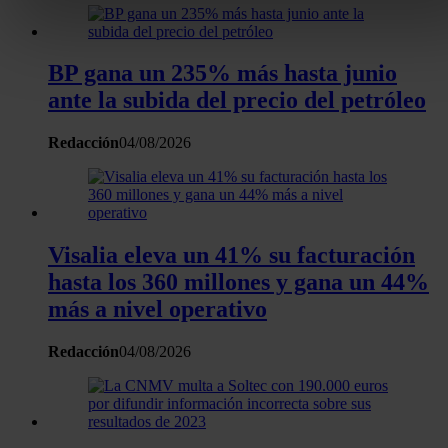
Identificar su dispositivo analizándolo activamente pa
buscar características específicas (huellas digitales)
Obtenga más información sobre cómo se procesan sus dato
BP gana un 235% más hasta junio
personales y establezca sus preferencias en la
sección de
ante la subida del precio del petróleo
datos
. Puede cambiar o retirar su consentimiento en cualqui
momento en la Declaración de cookies.
Redacción
04/08/2026
Las cookies de este sitio web se usan para personalizar el
contenido y los anuncios, ofrecer funciones de redes sociale
analizar el tráfico. Además, compartimos información sobre 
uso que haga del sitio web con nuestros partners de redes
Visalia eleva un 41% su facturación
sociales, publicidad y análisis web, quienes pueden combina
hasta los 360 millones y gana un 44%
con otra información que les haya proporcionado o que haya
más a nivel operativo
recopilado a partir del uso que haya hecho de sus servicios.
Redacción
04/08/2026