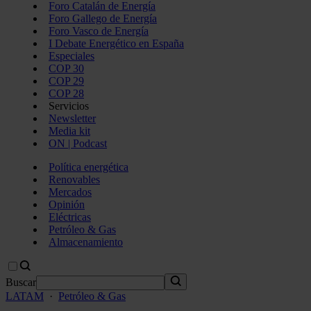
Foro Catalán de Energía
Foro Gallego de Energía
Foro Vasco de Energía
I Debate Energético en España
Especiales
COP 30
COP 29
COP 28
Servicios
Newsletter
Media kit
ON | Podcast
Política energética
Renovables
Mercados
Opinión
Eléctricas
Petróleo & Gas
Almacenamiento
Buscar
LATAM
·
Petróleo & Gas