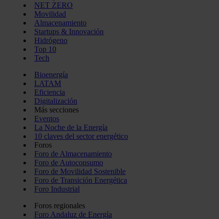
NET ZERO
Movilidad
Almacenamiento
Startups & Innovación
Hidrógeno
Top 10
Tech
Bioenergía
LATAM
Eficiencia
Digitalización
Más secciones
Eventos
La Noche de la Energía
10 claves del sector energético
Foros
Foro de Almacenamiento
Foro de Autoconsumo
Foro de Movilidad Sostenible
Foro de Transición Energética
Foro Industrial
Foros regionales
Foro Andaluz de Energía