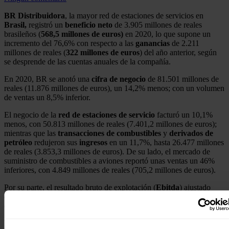
BR Distribuidora
, la mayor red de estaciones de servicios en
Brasil,
registró un
beneficio neto
de 3.905 millones de reales
brasileños (
568,5 millones de euros)
en 2020, lo que supone un
incremento del 76,6% con respecto a las
ganancias
de 2.211
millones de reales (
322 millones de euros
) del año anterior, según
se desprende de las cuentas anuales de la compañía.
En 2020, BR se anotó una
cifra de negocio
de 81.501 millones de
reales (11.876 millones de euros), un 14,2% menos; con un volumen
de ventas un 8,5% inferior.
El negocio de la
red de estaciones de servicio
facturó un 10,1%
menos, con 50.813 millones de reales (7.401,2 millones de euros);
mientras que las
transacciones de combustibles
y
derivados de
petróleo
redujeron sus
ingresos
en un 11,7%, hasta 26.477 millones
de reales (3.853,3 millones de euros). De su lado, el mercado de
suministro de combustibles a aviones reportó unas ventas un 46%
inferiores, con 4.849 millones de reales (705,2 millones de euros).
Por su parte, el resultado bruto de explotación (
Ebitda
) ajustado
creció un 21,7%, hasta 3.811 millones de reales (553,8 millones de
euros), con un margen del 4,7%.
Entre octubre y diciembre, la mayor distribuidora de combustibles