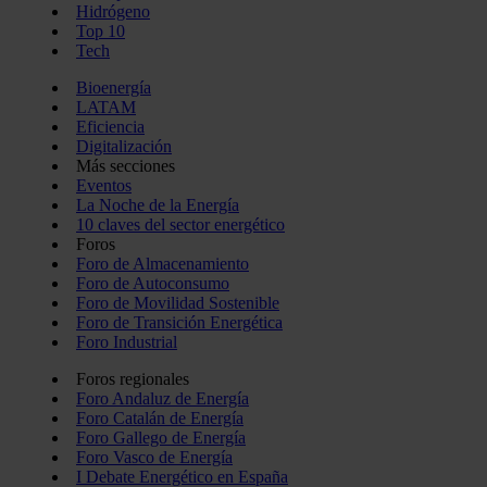
Hidrógeno
Top 10
Tech
Bioenergía
LATAM
Eficiencia
Digitalización
Más secciones
Eventos
La Noche de la Energía
10 claves del sector energético
Foros
Foro de Almacenamiento
Foro de Autoconsumo
Foro de Movilidad Sostenible
Foro de Transición Energética
Foro Industrial
Foros regionales
Foro Andaluz de Energía
Foro Catalán de Energía
Foro Gallego de Energía
Foro Vasco de Energía
I Debate Energético en España