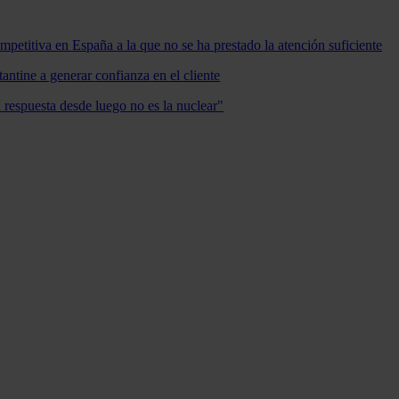
mpetitiva en España a la que no se ha prestado la atención suficiente
antine a generar confianza en el cliente
a respuesta desde luego no es la nuclear"