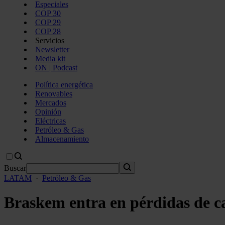
Especiales
COP 30
COP 29
COP 28
Servicios
Newsletter
Media kit
ON | Podcast
Política energética
Renovables
Mercados
Opinión
Eléctricas
Petróleo & Gas
Almacenamiento
Buscar
LATAM
·
Petróleo & Gas
Braskem entra en pérdidas de ca