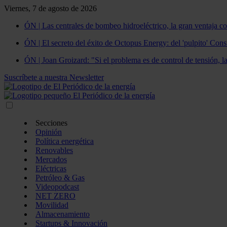
Viernes, 7 de agosto de 2026
ÓN | Las centrales de bombeo hidroeléctrico, la gran ventaja co
ÓN | El secreto del éxito de Octopus Energy: del 'pulpito' Const
ÓN | Joan Groizard: "Si el problema es de control de tensión, l
Suscríbete a nuestra Newsletter
Secciones
Opinión
Política energética
Renovables
Mercados
Eléctricas
Petróleo & Gas
Videopodcast
NET ZERO
Movilidad
Almacenamiento
Startups & Innovación