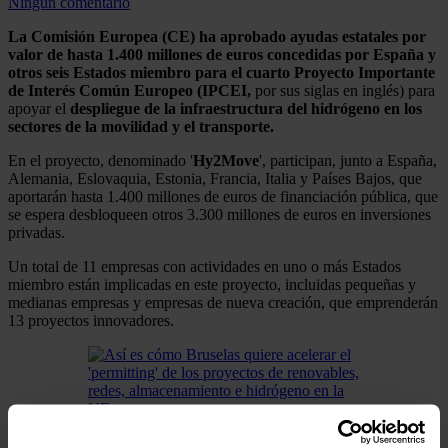
Ningún comentario
La Comisión Europea (CE) ha aprobado ayudas estatales por
valor de hasta 1.400 millones de euros concedidas por España y
otros seis Estados miembro para el cuarto Proyecto Importante
de Interés Común Europeo (IPCEI,
por sus siglas en inglés) para
apoyar el
despliegue de la infraestructura del hidrógeno en los
sectores de la movilidad y el transporte.
En el proyecto, denominado '
Hy2Move
', participan, junto a España,
Alemania, Eslovaquia, Estonia, Francia, Italia y Países Bajos, que
aportarán hasta 1.400 millones de euros de financiación pública, que
se espera desbloqueen otros 3.300 millones de euros en inversiones
privadas.
Un total de 11 empresas con actividades en uno o más Estados
miembro están implicadas en este proyecto, incluidas pequeñas y
medianas empresas y empresas de nueva creación, que emprenderán
13 proyectos innovadores.
Así es cómo Bruselas quiere acelerar el 'permitting' de