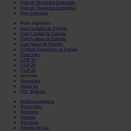
Foro de Movilidad Sostenible
Foro de Transición Energética
Foro Industrial
Foros regionales
Foro Andaluz de Energía
Foro Catalán de Energía
Foro Gallego de Energía
Foro Vasco de Energía
I Debate Energético en España
Especiales
COP 30
COP 29
COP 28
Servicios
Newsletter
Media kit
ON | Podcast
Política energética
Renovables
Mercados
Opinión
Eléctricas
Petróleo & Gas