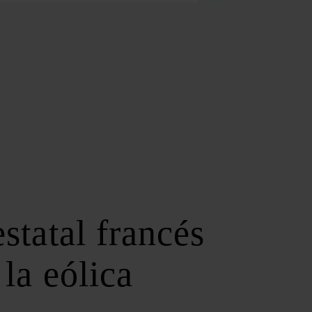
FOROS REGIONALES
FORO ANDALUZ DE ENERGÍA
FORO CATALÁN DE ENERGÍA
FORO GALLEGO DE ENERGÍA
FORO VASCO DE ENERGÍA
I DEBATE ENERGÉTICO EN ESPAÑA
ESPECIALES
COP 30
COP 29
COP 28
statal francés
SERVICIOS
NEWSLETTER
la eólica
MEDIA KIT
ON | PODCAST