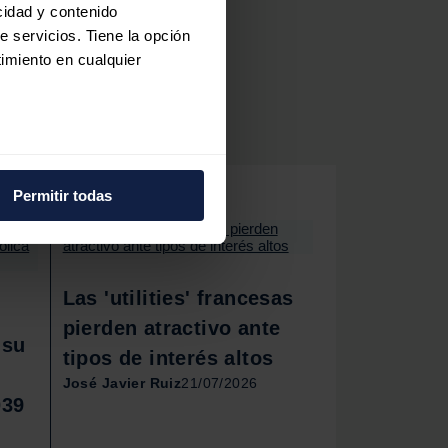
cidad y contenido
e servicios. Tiene la opción
imiento en cualquier
e varios metros
icas (huellas digitales)
Permitir todas
eferencias en la
sección de
e cookies.
 funciones de redes sociales
Las 'utilities' francesas
con nuestros partners de
pierden atractivo ante
ue les haya proporcionado o
 su
tipos de interés altos
José Javier Ruiz
21/07/2026
039