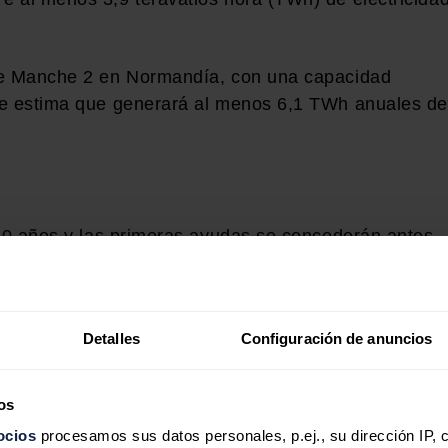
tre Manche 2 en Normandía, con una capacidad
se estima que generará al menos 6,1 TWh anuales de
 20 años y las primeras ayudas se concederán antes
rocesos de licitación transparentes y no
a seleccionar un beneficiario por zona 'offshore'.
a variable mensual en virtud de un contrato
Detalles
Configuración de anuncios
alculará comparando un precio de referencia,
uisición del beneficiario con el precio de mercado d
os
ocios
procesamos sus datos personales, p.ej., su dirección IP, 