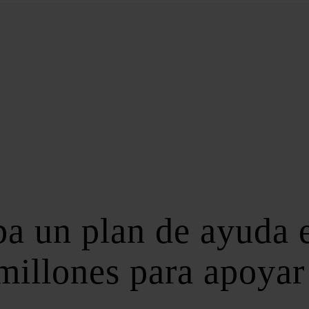
BIOENERGÍA
LATAM
EFICIENCIA
DIGITALIZACIÓN
MÁS SECCIONES
EVENTOS
LA NOCHE DE LA ENERGÍA
10 CLAVES DEL SECTOR ENERGÉTICO
FOROS
FORO DE ALMACENAMIENTO
a un plan de ayuda e
FORO DE AUTOCONSUMO
FORO DE MOVILIDAD SOSTENIBLE
millones para apoyar 
FORO DE TRANSICIÓN ENERGÉTICA
FORO INDUSTRIAL