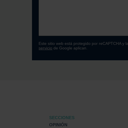
Este sitio web está protegido por reCAPTCHA y l
servicio
de Google aplican.
SECCIONES
OPINIÓN