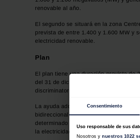
renovable al año.
El segundo se situará en la zona Cen
prevista de entre 1.400 y 1.600 MW y 
electricidad renovable.
Plan
El plan tiene una duración prevista de
del 31 de diciembre de 2025 mediante p
discriminatorios, que se organizarán par
La ayuda adoptará la forma de una prim
Consentimiento
bidireccional por diferencias, que se c
determinado en la oferta pública de adq
Uso responsable de sus dat
la electricidad.
Nosotros y
nuestros 1022 s