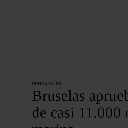
SECCIONES
OPINIÓN
POLÍTICA ENERGÉTICA
RENOVABLES
MERCADOS
ELÉCTRICAS
PETRÓLEO & GAS
VIDEOPODCAST
NET ZERO
RENOVABLES
MOVILIDAD
Bruselas aprueb
ALMACENAMIENTO
STARTUPS & INNOVACIÓN
de casi 11.000 
HIDRÓGENO
TOP 10
TECH