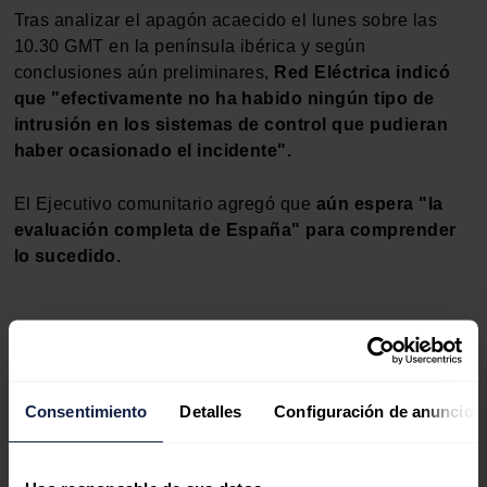
Tras analizar el apagón acaecido el lunes sobre las
10.30 GMT en la península ibérica y según
conclusiones aún preliminares,
Red Eléctrica indicó
que "efectivamente no ha habido ningún tipo de
intrusión en los sistemas de control que pudieran
haber ocasionado el incidente".
El Ejecutivo comunitario agregó que
aún espera "la
evaluación completa de España" para comprender
lo sucedido.
Noticias relacionadas
Consentimiento
Detalles
Configuración de anuncios
Portugal aprueba una inversión de