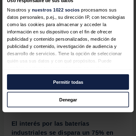
Uso responsable de sus datos
1.580 millones de euros para
Nosotros y
nuestros 1022 socios
procesamos sus
modernizar su red eléctrica
datos personales, p.ej., su dirección IP, con tecnologías
Redacción
06/08/2026
como las cookies para almacenar y acceder la
información en su dispositivo con el fin de ofrecer
publicidad y contenido personalizados, medición de
publicidad y contenido, investigación de audiencia y
desarrollo de servicios. Tiene la opción de seleccionar
Red Eléctrica prevé una reducción de
quién usa sus datos y con qué propósitos. Puede
5 GW en la producción solar en la
cambiar o retirar su consentimiento en cualquier
Península por el eclipse
momento desde la Declaración de cookies o clicando en
Permitir todas
Redacción
06/08/2026
el Menú de consentimiento.
Si lo permite, también quisiéramos:
Denegar
Recopilar información sobre su ubicación
geográfica que puede tener una precisión de varios
metros
El interés por las baterías
Identificar su dispositivo analizándolo activamente
industriales se dispara un 75% en
para buscar características específicas (huellas