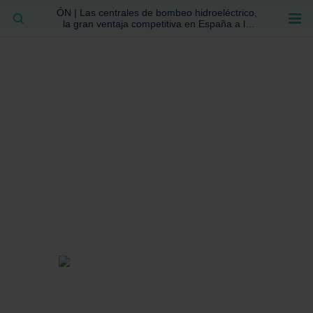
ÓN | Las centrales de bombeo hidroeléctrico,
BUSCAR
la gran ventaja competitiva en España a la
que no se ha prestado la atención suficiente