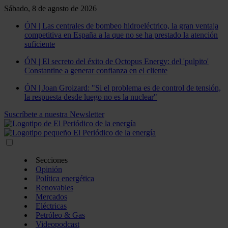
Sábado, 8 de agosto de 2026
ÓN | Las centrales de bombeo hidroeléctrico, la gran ventaja
competitiva en España a la que no se ha prestado la atención
suficiente
ÓN | El secreto del éxito de Octopus Energy: del 'pulpito'
Constantine a generar confianza en el cliente
ÓN | Joan Groizard: "Si el problema es de control de tensión,
la respuesta desde luego no es la nuclear"
Suscríbete a nuestra Newsletter
Secciones
Opinión
Política energética
Renovables
Mercados
Eléctricas
Petróleo & Gas
Videopodcast