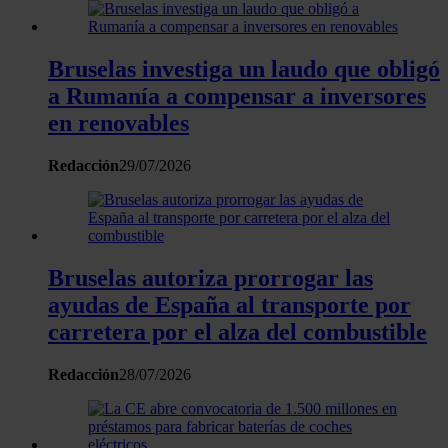
analizar el tráfico. Además, compartimos información sobre 
uso que haga del sitio web con nuestros partners de redes
Bruselas investiga un laudo que obligó
sociales, publicidad y análisis web, quienes pueden combina
con otra información que les haya proporcionado o que haya
a Rumanía a compensar a inversores
recopilado a partir del uso que haya hecho de sus servicios.
en renovables
Redacción
29/07/2026
Bruselas autoriza prorrogar las
ayudas de España al transporte por
carretera por el alza del combustible
Redacción
28/07/2026