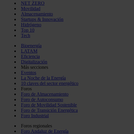
NET ZERO
Movilidad
Almacenamiento
Startups & Innovación
Hidrógeno
Top 10
Tech
Bioenergía
LATAM
Eficiencia
Digitalización
Más secciones
Eventos
La Noche de la Energía
10 claves del sector energético
Foros
Foro de Almacenamiento
Foro de Autoconsumo
Foro de Movilidad Sostenible
Foro de Transición Energética
Foro Industrial
Foros regionales
Foro Andaluz de Energía