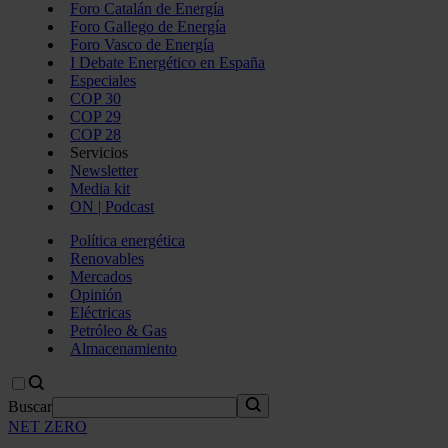
Foro Catalán de Energía
Foro Gallego de Energía
Foro Vasco de Energía
I Debate Energético en España
Especiales
COP 30
COP 29
COP 28
Servicios
Newsletter
Media kit
ON | Podcast
Política energética
Renovables
Mercados
Opinión
Eléctricas
Petróleo & Gas
Almacenamiento
Buscar
NET ZERO