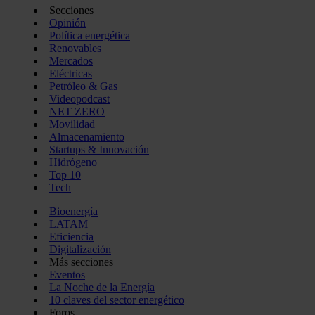
Secciones
Opinión
Política energética
Renovables
Mercados
Eléctricas
Petróleo & Gas
Videopodcast
NET ZERO
Movilidad
Almacenamiento
Startups & Innovación
Hidrógeno
Top 10
Tech
Bioenergía
LATAM
Eficiencia
Digitalización
Más secciones
Eventos
La Noche de la Energía
10 claves del sector energético
Foros