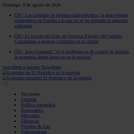
Domingo, 9 de agosto de 2026
ÓN | Las centrales de bombeo hidroeléctrico, la gran ventaja
competitiva en España a la que no se ha prestado la atención
suficiente
ÓN | El secreto del éxito de Octopus Energy: del 'pulpito'
Constantine a generar confianza en el cliente
ÓN | Joan Groizard: "Si el problema es de control de tensión,
la respuesta desde luego no es la nuclear"
Suscríbete a nuestra Newsletter
Secciones
Opinión
Política energética
Renovables
Mercados
Eléctricas
Petróleo & Gas
Videopodcast