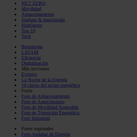
NET ZERO
Movilidad
Almacenamiento
Startups & Innovación
Hidrógeno
Top 10
Tech
Bioenergía
LATAM
Eficiencia
Digitalización
Más secciones
Eventos
La Noche de la Energía
10 claves del sector energético
Foros
Foro de Almacenamiento
Foro de Autoconsumo
Foro de Movilidad Sostenible
Foro de Transición Energética
Foro Industrial
Foros regionales
Foro Andaluz de Energía