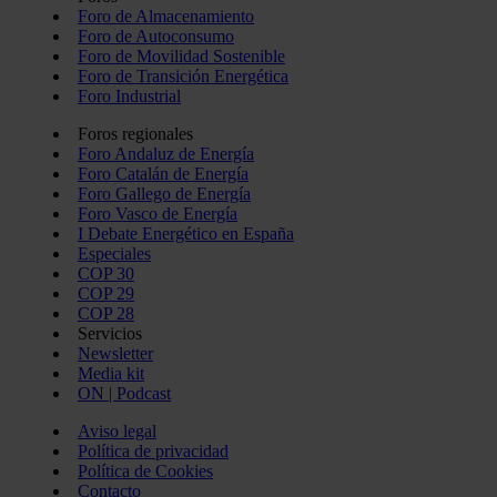
Foro de Almacenamiento
Foro de Autoconsumo
Foro de Movilidad Sostenible
Foro de Transición Energética
Foro Industrial
Foros regionales
Foro Andaluz de Energía
Foro Catalán de Energía
Foro Gallego de Energía
Foro Vasco de Energía
I Debate Energético en España
Especiales
COP 30
COP 29
COP 28
Servicios
Newsletter
Media kit
ON | Podcast
Aviso legal
Política de privacidad
Política de Cookies
Contacto