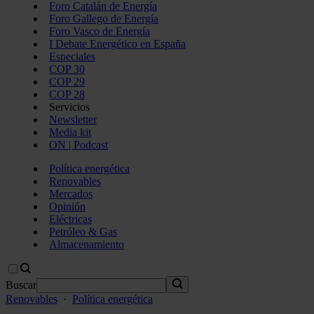
Foro Catalán de Energía
Foro Gallego de Energía
Foro Vasco de Energía
I Debate Energético en España
Especiales
COP 30
COP 29
COP 28
Servicios
Newsletter
Media kit
ON | Podcast
Política energética
Renovables
Mercados
Opinión
Eléctricas
Petróleo & Gas
Almacenamiento
Buscar
Renovables
·
Política energética