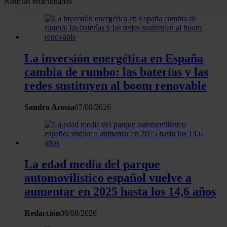
Noticias relacionadas
personales y establezca sus preferencias en la
sección de
datos
. Puede cambiar o retirar su consentimiento en cualqui
momento en la Declaración de cookies.
Las cookies de este sitio web se usan para personalizar el
La inversión energética en España
contenido y los anuncios, ofrecer funciones de redes sociale
cambia de rumbo: las baterías y las
analizar el tráfico. Además, compartimos información sobre 
redes sustituyen al boom renovable
uso que haga del sitio web con nuestros partners de redes
sociales, publicidad y análisis web, quienes pueden combina
Sandra Acosta
07/08/2026
con otra información que les haya proporcionado o que haya
recopilado a partir del uso que haya hecho de sus servicios.
La edad media del parque
automovilístico español vuelve a
aumentar en 2025 hasta los 14,6 años
Redacción
06/08/2026