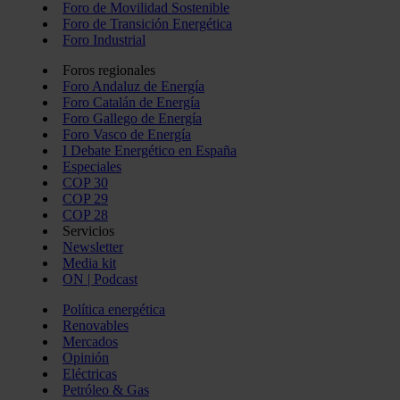
Foro de Movilidad Sostenible
Foro de Transición Energética
Foro Industrial
Foros regionales
Foro Andaluz de Energía
Foro Catalán de Energía
Foro Gallego de Energía
Foro Vasco de Energía
I Debate Energético en España
Especiales
COP 30
COP 29
COP 28
Servicios
Newsletter
Media kit
ON | Podcast
Política energética
Renovables
Mercados
Opinión
Eléctricas
Petróleo & Gas