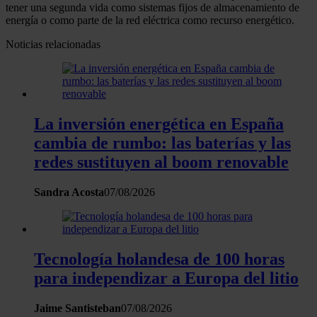
Obtenga más información sobre cómo se procesan sus
tener una segunda vida como sistemas fijos de almacenamiento de
energía o como parte de la red eléctrica como recurso energético.
datos personales y establezca sus preferencias en la
sección de datos
. Puede cambiar o retirar su
Noticias relacionadas
consentimiento en cualquier momento en la Declaración
de cookies.
Las cookies de este sitio web se usan para personalizar
La inversión energética en España
el contenido y los anuncios, ofrecer funciones de redes
cambia de rumbo: las baterías y las
sociales y analizar el tráfico. Además, compartimos
redes sustituyen al boom renovable
información sobre el uso que haga del sitio web con
nuestros partners de redes sociales, publicidad y análisis
Sandra Acosta
07/08/2026
web, quienes pueden combinarla con otra información
que les haya proporcionado o que hayan recopilado a
partir del uso que haya hecho de sus servicios.
Tecnología holandesa de 100 horas
para independizar a Europa del litio
Jaime Santisteban
07/08/2026