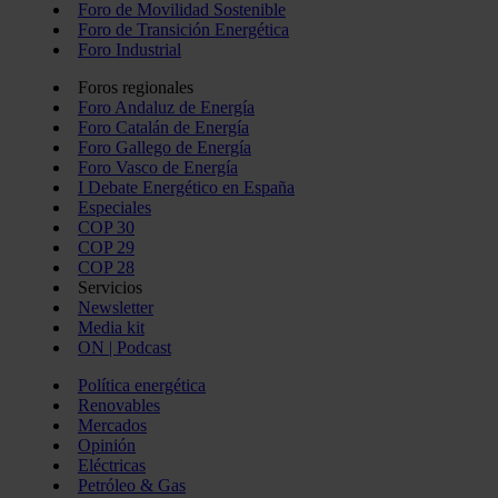
Foro de Movilidad Sostenible
Foro de Transición Energética
Foro Industrial
Foros regionales
Foro Andaluz de Energía
Foro Catalán de Energía
Foro Gallego de Energía
Foro Vasco de Energía
I Debate Energético en España
Especiales
COP 30
COP 29
COP 28
Servicios
Newsletter
Media kit
ON | Podcast
Política energética
Renovables
Mercados
Opinión
Eléctricas
Petróleo & Gas