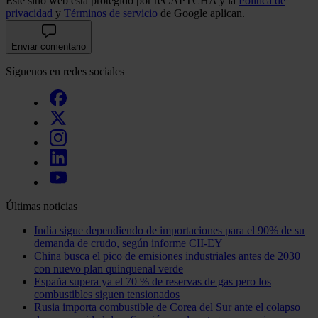
Este sitio web está protegido por reCAPTCHA y la
Política de
privacidad
y
Términos de servicio
de Google aplican.
Enviar comentario
Síguenos en redes sociales
Últimas noticias
India sigue dependiendo de importaciones para el 90% de su
demanda de crudo, según informe CII-EY
China busca el pico de emisiones industriales antes de 2030
con nuevo plan quinquenal verde
España supera ya el 70 % de reservas de gas pero los
combustibles siguen tensionados
Rusia importa combustible de Corea del Sur ante el colapso