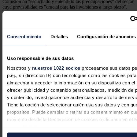
Comisión ha "escuchado y entendido las preocupaciones" del sector,
cuya previsbilidad es "crucial para las inversiones a largo plazo".
Noticias relacionadas
Consentimiento
Detalles
Configuración de anuncios
Exolum adquiere una participación
Uso responsable de sus datos
minoritaria en un proyecto de
terminal de CO2 en el Puerto de
Nosotros y
nuestros 1022 socios
procesamos sus datos pe
Ámsterdam
p.ej., su dirección IP, con tecnologías como las cookies para
almacenar y acceder la información en su dispositivo con el 
Redacción
30/07/2026
ofrecer publicidad y contenido personalizados, medición de p
y contenido, investigación de audiencia y desarrollo de servi
Tiene la opción de seleccionar quién usa sus datos y con qu
propósitos. Puede cambiar o retirar su consentimiento en cu
momento desde la Declaración de cookies o clicando en el 
Industria abre la convocatoria de
consentimiento.
subvenciones para compensar los