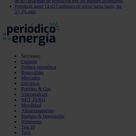
de su capacidad de refinación por los ataques ucranianos
Petrobras ganó 14.423 millones de euros hasta junio, un
55,3% más
Secciones
Opinión
Política energética
Renovables
Mercados
Eléctricas
Petróleo & Gas
Videopodcast
NET ZERO
Movilidad
Almacenamiento
Startups & Innovación
Hidrógeno
Top 10
Tech