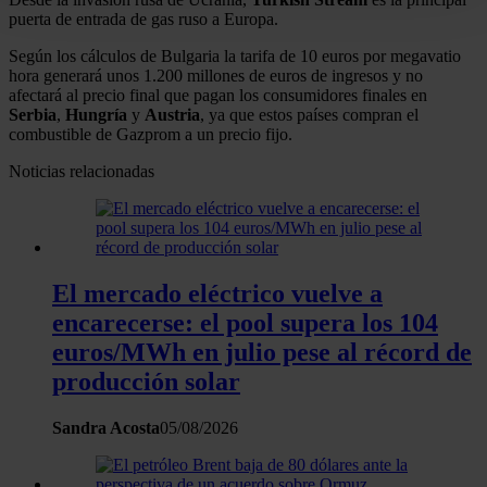
para buscar características específicas (huellas
puerta de entrada de gas ruso a Europa.
digitales)
Según los cálculos de Bulgaria la tarifa de 10 euros por megavatio
Obtenga más información sobre cómo se procesan sus
hora generará unos 1.200 millones de euros de ingresos y no
datos personales y establezca sus preferencias en la
afectará al precio final que pagan los consumidores finales en
Serbia
,
Hungría
y
Austria
, ya que estos países compran el
sección de datos
. Puede cambiar o retirar su
combustible de Gazprom a un precio fijo.
consentimiento en cualquier momento en la Declaración
de cookies.
Noticias relacionadas
Las cookies de este sitio web se usan para personalizar
el contenido y los anuncios, ofrecer funciones de redes
sociales y analizar el tráfico. Además, compartimos
El mercado eléctrico vuelve a
información sobre el uso que haga del sitio web con
encarecerse: el pool supera los 104
nuestros partners de redes sociales, publicidad y análisis
euros/MWh en julio pese al récord de
web, quienes pueden combinarla con otra información
producción solar
que les haya proporcionado o que hayan recopilado a
partir del uso que haya hecho de sus servicios.
Sandra Acosta
05/08/2026