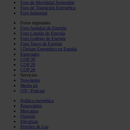
Foro de Movilidad Sostenible
Foro de Transición Energética
Foro Industrial
Foros regionales
Foro Andaluz de Energía
Foro Catalán de Energía
Foro Gallego de Energía
Foro Vasco de Energía
I Debate Energético en España
Especiales
COP 30
COP 29
COP 28
Servicios
Newsletter
Media kit
ON | Podcast
Política energética
Renovables
Mercados
Opinión
Eléctricas
Petróleo & Gas