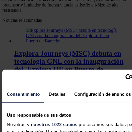
pretensor y limitador de fuerza y anclajes Isofix e i-Size de alta
resistencia.
Noticias relacionadas
Explora Journeys (MSC) debuta en
tecnología GNL con la inauguración
del 'Explora III' en Puerto de
Barcelona
Redacción
02/08/2026
Consentimiento
Detalles
Configuración de anuncios
Uso responsable de sus datos
Nosotros y
nuestros 1022 socios
procesamos sus datos pe
p.ej., su dirección IP, con tecnologías como las cookies para