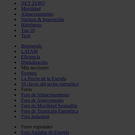
NET ZERO
Movilidad
Almacenamiento
Startups & Innovación
Hidrógeno
Top 10
Tech
Bioenergía
LATAM
Eficiencia
Digitalización
Más secciones
Eventos
La Noche de la Energía
10 claves del sector energético
Foros
Foro de Almacenamiento
Foro de Autoconsumo
Foro de Movilidad Sostenible
Foro de Transición Energética
Foro Industrial
Foros regionales
Foro Andaluz de Energía