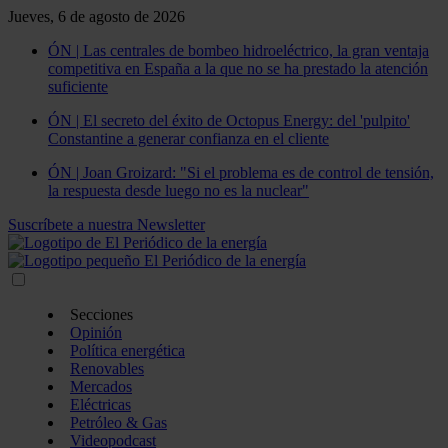
Jueves, 6 de agosto de 2026
ÓN | Las centrales de bombeo hidroeléctrico, la gran ventaja
competitiva en España a la que no se ha prestado la atención
suficiente
ÓN | El secreto del éxito de Octopus Energy: del 'pulpito'
Constantine a generar confianza en el cliente
ÓN | Joan Groizard: "Si el problema es de control de tensión,
la respuesta desde luego no es la nuclear"
Suscríbete a nuestra Newsletter
Secciones
Opinión
Política energética
Renovables
Mercados
Eléctricas
Petróleo & Gas
Videopodcast