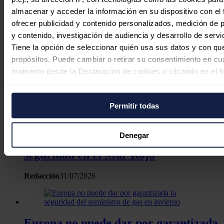
almacenar y acceder la información en su dispositivo con el 
ofrecer publicidad y contenido personalizados, medición de p
y contenido, investigación de audiencia y desarrollo de servi
Tiene la opción de seleccionar quién usa sus datos y con qu
propósitos. Puede cambiar o retirar su consentimiento en cu
momento desde la Declaración de cookies o clicando en el 
consentimiento.
Permitir todas
Si lo permite, también quisiéramos:
Recopilar información sobre su ubicación geográfica
El Brent cae un 1,88%, hasta los 89,03
puede tener una precisión de varios metros
Denegar
dólares, ante la nueva alianza de
Identificar su dispositivo analizándolo activamente p
seguridad en el Mar Rojo
características específicas (huellas digitales)
Obtenga más información sobre cómo se procesan sus dato
Redacción
31/07/2026
personales y establezca sus preferencias en la
sección de 
Puede cambiar o retirar su consentimiento en cualquier mo
la Declaración de cookies.
Europa no puede dar por garantizada