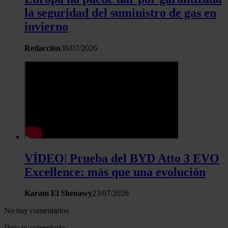
Las cookies de este sitio web se usan para personalizar el c
la seguridad del suministro de gas en
y los anuncios, ofrecer funciones de redes sociales y analiza
invierno
tráfico. Además, compartimos información sobre el uso que 
sitio web con nuestros partners de redes sociales, publicida
Redacción
30/07/2026
análisis web, quienes pueden combinarla con otra informació
haya proporcionado o que hayan recopilado a partir del uso 
hecho de sus servicios.
VÍDEO| Prueba del BYD Atto 3 EVO
Excellence: más que una evolución
Karam El Shenawy
23/07/2026
No hay comentarios
Deja tu comentario