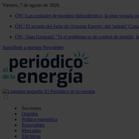
Viernes, 7 de agosto de 2026
ÓN | Las centrales de bombeo hidroeléctrico, la gran ventaja co
ÓN | El secreto del éxito de Octopus Energy: del 'pulpito' Const
ÓN | Joan Groizard: "Si el problema es de control de tensión, l
Suscríbete a nuestra Newsletter
Secciones
Opinión
Política energética
Renovables
Mercados
Eléctricas