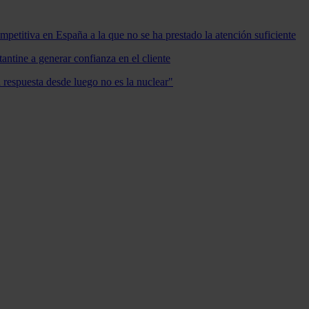
mpetitiva en España a la que no se ha prestado la atención suficiente
antine a generar confianza en el cliente
a respuesta desde luego no es la nuclear"