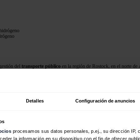
drógeno
 gestión del
transporte
público
en la región de Rostock, en el norte de
ino
,
cinco de ellos vehículos articulados de 18 metros
.
do por Solaris hasta la fecha de vehículos
propulsados
por
hidrógeno
Detalles
Configuración de anuncios
e a CAF en Zaragoza
erde a CAF en Zaragoza para la realización de las pruebas dinámicas e
os
construcción
de
dos
estaciones de servicio de hidrógeno
en dos depós
ocios
procesamos sus datos personales, p.ej., su dirección IP, 
der la información en su dispositivo con el fin de ofrecer publi