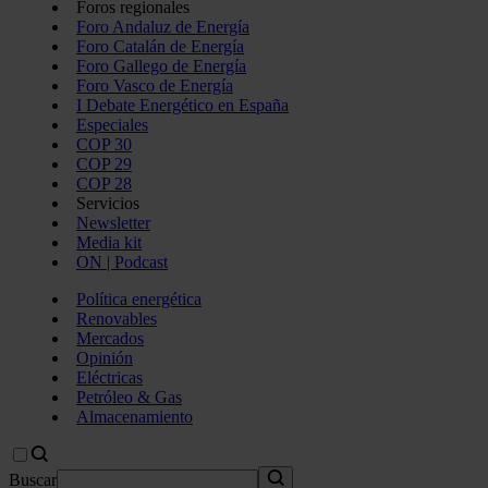
Foros regionales
Foro Andaluz de Energía
Foro Catalán de Energía
Foro Gallego de Energía
Foro Vasco de Energía
I Debate Energético en España
Especiales
COP 30
COP 29
COP 28
Servicios
Newsletter
Media kit
ON | Podcast
Política energética
Renovables
Mercados
Opinión
Eléctricas
Petróleo & Gas
Almacenamiento
Buscar