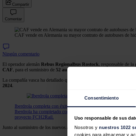
Compartir
Comentar
CAF vende en Alemania su mayor contrato de autobuses de hi
Ningún comentario
El operador alemán
Rebus Regionalbus Rostock
, responsable de la
CAF
, para el suministro de
52 autobuses de hidrógeno Solaris Urb
La compañía vasca ha detallado que se trata del mayor contrato obteni
2024
.
Consentimiento
Iberdrola completa con éxito el suministro de hidrógeno verd
Iberdrola ha completado con éxito el suministro de hidrógeno v
proyecto FCH2Rail.
Uso responsable de sus dat
Junto al suministro de los nuevos autobuses, el contrato contempla la
Nosotros y
nuestros 1022 s
cookies para almacenar y acce