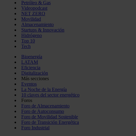
Petróleo & Gas
Videopodcast
NET ZERO
Movilidad
Almacenamiento
Startups & Innovación
Hidrógeno
Top 10
Tech
Bioenergía
LATAM
Eficiencia
Digitalización
Más secciones
Eventos
La Noche de la Energía
10 claves del sector energético
Foros
Foro de Almacenamiento
Foro de Autoconsumo
Foro de Movilidad Sostenible
Foro de Transición Energética
Foro Industrial