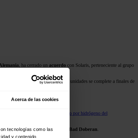
Alemania
, ha cerrado un
acuerdo
con Solaris, perteneciente al grupo
. Está previsto que la
entrega
de las unidades se complete a finales de
Acerca de las cookies
n vía del tren demostrador propulsado por hidrógeno del
itos en las ciudades de
Güstrow
y
Bad
Doberan
.
con tecnologías como las
cidad y contenido