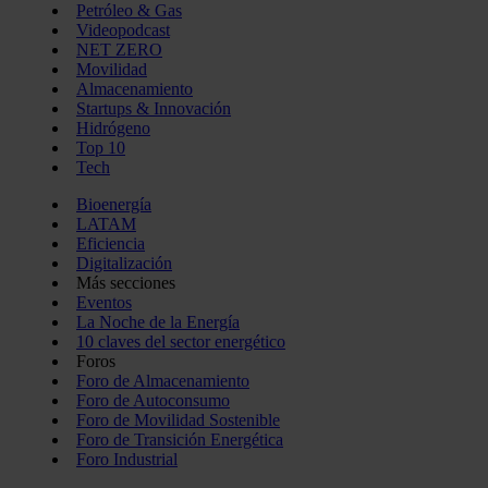
Petróleo & Gas
Videopodcast
NET ZERO
Movilidad
Almacenamiento
Startups & Innovación
Hidrógeno
Top 10
Tech
Bioenergía
LATAM
Eficiencia
Digitalización
Más secciones
Eventos
La Noche de la Energía
10 claves del sector energético
Foros
Foro de Almacenamiento
Foro de Autoconsumo
Foro de Movilidad Sostenible
Foro de Transición Energética
Foro Industrial