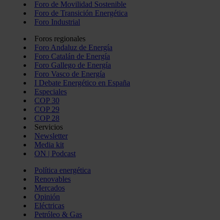
Foro de Movilidad Sostenible
Foro de Transición Energética
Foro Industrial
Foros regionales
Foro Andaluz de Energía
Foro Catalán de Energía
Foro Gallego de Energía
Foro Vasco de Energía
I Debate Energético en España
Especiales
COP 30
COP 29
COP 28
Servicios
Newsletter
Media kit
ON | Podcast
Política energética
Renovables
Mercados
Opinión
Eléctricas
Petróleo & Gas