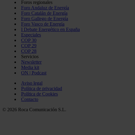
Foros regionales
Foro Andaluz de Energía
Foro Catalán de Energía
Foro Gallego de Energía
Foro Vasco de Energía
I Debate Energético en España
Especiales
COP 30
COP 29
COP 28
Servicios
Newsletter
Media kit
ON | Podcast
Aviso legal
Política de privacidad
Política de Cookies
Contacto
© 2026 Roca Comunicación S.L.