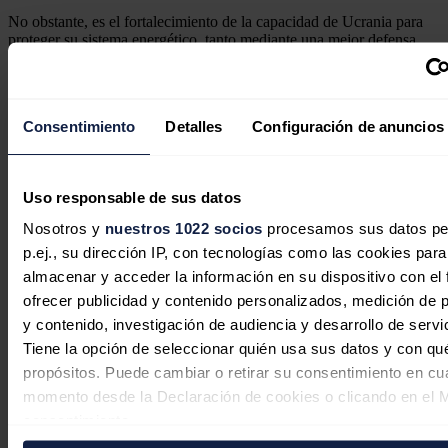
No obstante, es el fortalecimiento de la capacidad de Ucrania para
proteger su sistema energético, tanto mediante una mejor defensa
aérea como disminuyendo la capacidad de ataque de Rusia, lo que
va a desempeñar un papel fundamental, según Omelchenko.
De lo contrario,
Rusia podría destruir el sistema energético
Consentimiento
Detalles
Configuración de anuncios
ucraniano tarde o temprano, advirtió en declaraciones a
EFE
.
Noticias relacionadas
Uso responsable de sus datos
Nosotros y
nuestros 1022 socios
procesamos sus datos pe
p.ej., su dirección IP, con tecnologías como las cookies para
almacenar y acceder la información en su dispositivo con el 
ofrecer publicidad y contenido personalizados, medición de p
y contenido, investigación de audiencia y desarrollo de servi
Tiene la opción de seleccionar quién usa sus datos y con qu
propósitos. Puede cambiar o retirar su consentimiento en cu
momento desde la Declaración de cookies o clicando en el 
consentimiento.