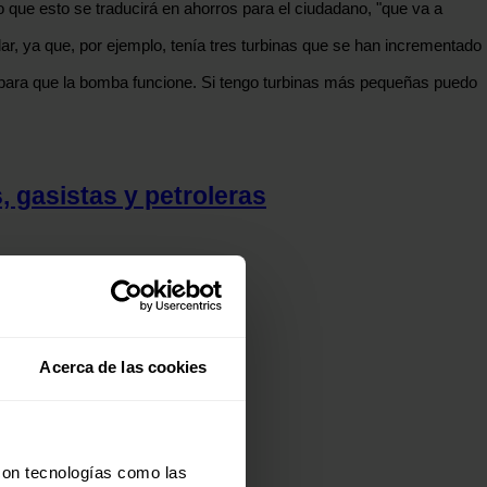
o que esto se traducirá en ahorros para el ciudadano, "que va a
ar, ya que, por ejemplo, tenía tres turbinas que se han incrementado
 para que la bomba funcione. Si tengo turbinas más pequeñas puedo
, gasistas y petroleras
s
Acerca de las cookies
rica
con tecnologías como las