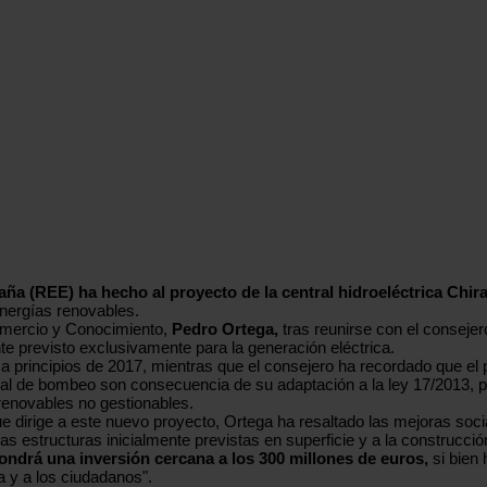
ña (REE) ha hecho al proyecto de la central hidroeléctrica Chir
energías renovables.
Comercio y Conocimiento,
Pedro Ortega,
tras reunirse con el conseje
te previsto exclusivamente para la generación eléctrica.
 principios de 2017, mientras que el consejero ha recordado que el 
ral de bombeo son consecuencia de su adaptación a la ley 17/2013, po
 renovables no gestionables.
e dirige a este nuevo proyecto, Ortega ha resaltado las mejoras soci
s estructuras inicialmente previstas en superficie y a la construcción 
ondrá una inversión cercana a los 300 millones de euros,
si bien 
a y a los ciudadanos".