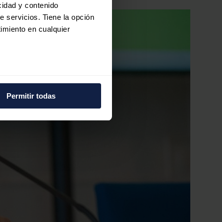
cidad y contenido
e servicios. Tiene la opción
imiento en cualquier
e varios metros
icas (huellas digitales)
Permitir todas
eferencias en la
sección de
e cookies.
 funciones de redes sociales
con nuestros partners de
ue les haya proporcionado o