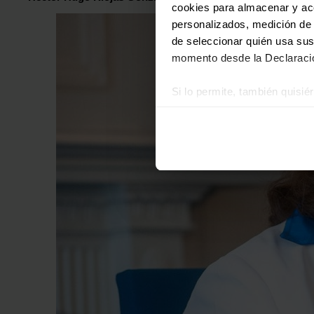
cookies para almacenar y acce
personalizados, medición de p
de seleccionar quién usa sus
momento desde la Declaració
Si lo permite, también quisi
Recopilar información
Identificar su disposi
Obtenga más información sob
datos
. Puede cambiar o reti
Las cookies de este sitio we
y analizar el tráfico. Ademá
redes sociales, publicidad y
que hayan recopilado a parti