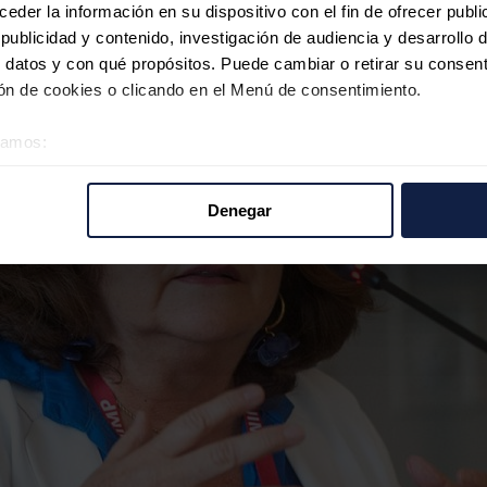
der la información en su dispositivo con el fin de ofrecer publi
ublicidad y contenido, investigación de audiencia y desarrollo d
 datos y con qué propósitos. Puede cambiar o retirar su consent
n de cookies o clicando en el Menú de consentimiento.
éramos:
 sobre su ubicación geográfica que puede tener una precisión d
tivo analizándolo activamente para buscar características específ
Denegar
re cómo se procesan sus datos personales y establezca sus pr
rar su consentimiento en cualquier momento en la Declaración d
b se usan para personalizar el contenido y los anuncios, ofrecer
s, compartimos información sobre el uso que haga del sitio web 
 análisis web, quienes pueden combinarla con otra información q
r del uso que haya hecho de sus servicios.