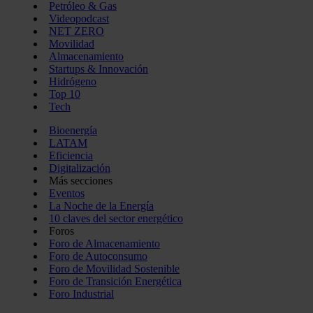
Petróleo & Gas
Videopodcast
NET ZERO
Movilidad
Almacenamiento
Startups & Innovación
Hidrógeno
Top 10
Tech
Bioenergía
LATAM
Eficiencia
Digitalización
Más secciones
Eventos
La Noche de la Energía
10 claves del sector energético
Foros
Foro de Almacenamiento
Foro de Autoconsumo
Foro de Movilidad Sostenible
Foro de Transición Energética
Foro Industrial