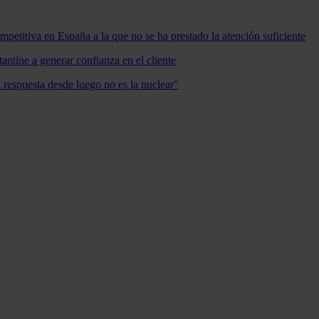
mpetitiva en España a la que no se ha prestado la atención suficiente
antine a generar confianza en el cliente
a respuesta desde luego no es la nuclear"