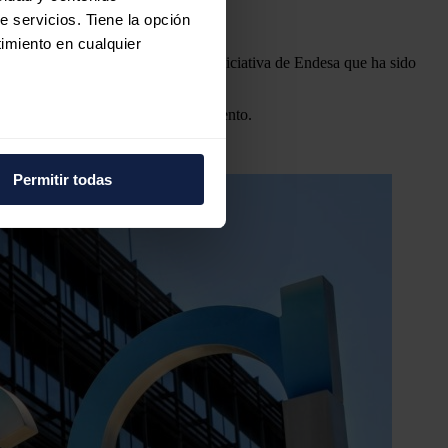
e servicios. Tiene la opción
tedrático
imiento en cualquier
 Autoconsumo (Graciosa) es una iniciativa de Endesa que ha sido
rir a grandes sistemas de almacenamiento.
e varios metros
icas (huellas digitales)
Permitir todas
eferencias en la
sección de
e cookies.
 funciones de redes sociales
con nuestros partners de
ue les haya proporcionado o