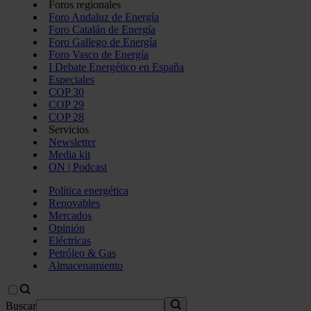
Foros regionales
Foro Andaluz de Energía
Foro Catalán de Energía
Foro Gallego de Energía
Foro Vasco de Energía
I Debate Energético en España
Especiales
COP 30
COP 29
COP 28
Servicios
Newsletter
Media kit
ON | Podcast
Política energética
Renovables
Mercados
Opinión
Eléctricas
Petróleo & Gas
Almacenamiento
Buscar