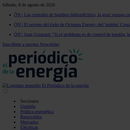
Sábado, 8 de agosto de 2026
ÓN | Las centrales de bombeo hidroeléctrico, la gran ventaja co
ÓN | El secreto del éxito de Octopus Energy: del 'pulpito' Const
ÓN | Joan Groizard: "Si el problema es de control de tensión, l
Suscríbete a nuestra Newsletter
Secciones
Opinión
Política energética
Renovables
Mercados
Eléctricas