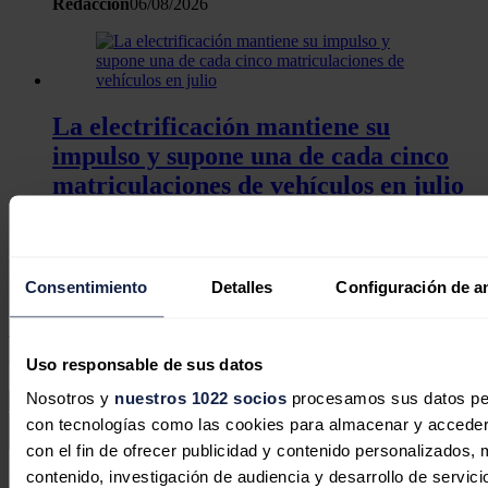
Redacción
06/08/2026
La electrificación mantiene su
impulso y supone una de cada cinco
matriculaciones de vehículos en julio
Redacción
03/08/2026
No hay comentarios
Consentimiento
Detalles
Configuración de a
Deja tu comentario
Tu dirección de correo electrónico no será publicada. Todos los
campos son obligatorios
Uso responsable de sus datos
Nosotros y
nuestros 1022 socios
procesamos sus datos pers
con tecnologías como las cookies para almacenar y acceder 
con el fin de ofrecer publicidad y contenido personalizados, 
Este sitio web está protegido por reCAPTCHA y la
Política de
contenido, investigación de audiencia y desarrollo de servici
privacidad
y
Términos de servicio
de Google aplican.