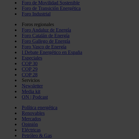
Foro de Movilidad Sostenible
Foro de Transición Energética
Foro Industrial
Foros regionales
Foro Andaluz de Energía
Foro Catalán de Energía
Foro Gallego de Energía
Foro Vasco de Energía
I Debate Energético en España
Especiales
COP 30
COP 29
COP 28
Servicios
Newsletter
Media kit
ON | Podcast
Política energética
Renovables
Mercados
Opinión
Eléctricas
Petróleo & Gas