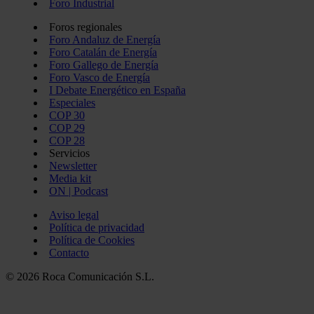
Foro Industrial
Foros regionales
Foro Andaluz de Energía
Foro Catalán de Energía
Foro Gallego de Energía
Foro Vasco de Energía
I Debate Energético en España
Especiales
COP 30
COP 29
COP 28
Servicios
Newsletter
Media kit
ON | Podcast
Aviso legal
Política de privacidad
Política de Cookies
Contacto
© 2026 Roca Comunicación S.L.