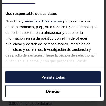
"Esta adquisición continúa con la sólida trayectoria del
equipo de CEI como proveedor de capital a largo plazo
Uso responsable de sus datos
y generador de rendimiento para el mercado de energía
renovable, y brinda seguridad de ejecución a nuestros
Nosotros y
nuestros 1022 socios
procesamos sus
socios en un entorno cada vez más dinámico", dijo
Tim
datos personales, p.ej., su dirección IP, con tecnologías
Short
, director gerente de Capital Dynamics.
como las cookies para almacenar y acceder la
información en su dispositivo con el fin de ofrecer
El asesor legal de la operación ha sido
Amis, Patel &
publicidad y contenido personalizados, medición de
Brewer, LLP,
mientras que
MUFG Union Bank NA,
publicidad y contenido, investigación de audiencia y
Sumitomo Mitsui Banking Corporation
y
desarrollo de servicios. Tiene la opción de seleccionar
Commonwealth Bank of Australia
sirvieron como
quién usa sus datos y con qué propósitos. Puede
coordinadores principales en la financiación de la
cambiar o retirar su consentimiento en cualquier
operación.
momento desde la Declaración de cookies o clicando en
Permitir todas
el Menú de consentimiento.
Si lo permite, también quisiéramos:
Denegar
Noticias relacionadas
Recopilar información sobre su ubicación
geográfica que puede tener una precisión de varios