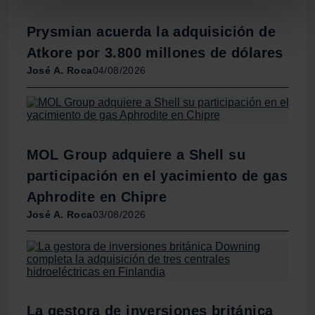
metros
Identificar su dispositivo analizándolo activamente
Prysmian acuerda la adquisición de
para buscar características específicas (huellas
Atkore por 3.800 millones de dólares
digitales)
José A. Roca
04/08/2026
Obtenga más información sobre cómo se procesan sus
datos personales y establezca sus preferencias en la
sección de datos
. Puede cambiar o retirar su
consentimiento en cualquier momento en la Declaración
de cookies.
MOL Group adquiere a Shell su
participación en el yacimiento de gas
Las cookies de este sitio web se usan para personalizar
el contenido y los anuncios, ofrecer funciones de redes
Aphrodite en Chipre
sociales y analizar el tráfico. Además, compartimos
José A. Roca
03/08/2026
información sobre el uso que haga del sitio web con
nuestros partners de redes sociales, publicidad y análisis
web, quienes pueden combinarla con otra información
que les haya proporcionado o que hayan recopilado a
partir del uso que haya hecho de sus servicios.
La gestora de inversiones británica