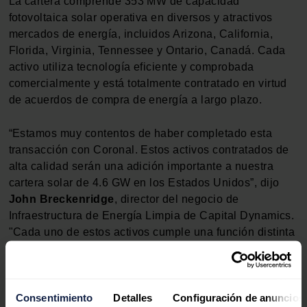
La cartera comprende 353 MW de capacidad
fotovoltaica solar operativa en diversos y atractivos
mercados de energía, incluidos Arizona, California,
Florida, Virginia, Tennessee y Ontario, Canadá. Cada
activo utiliza tecnología eficiente y comprobada
comercialmente y está totalmente contratado en virtud
de acuerdos de compra de energía a largo plazo.
“Estamos muy contentos de haber completado esta
transacción con Coronal. Estos activos contratados de
alta calidad serán una adición importante a nuestra
cartera solar de 4.6 GW en los Estados Unidos”, dijo
John Breckenridge
, director del negocio de
Infraestructura de Energía Limpia de Capital Dynamics.
"Cada uno de estos activos cumple una función distinta
para satisfacer las necesidades de energía limpia de
sus respectivos mercados de una manera segura,
confiable y ambientalmente responsable".
Consentimiento
Detalles
Configuración de anuncios