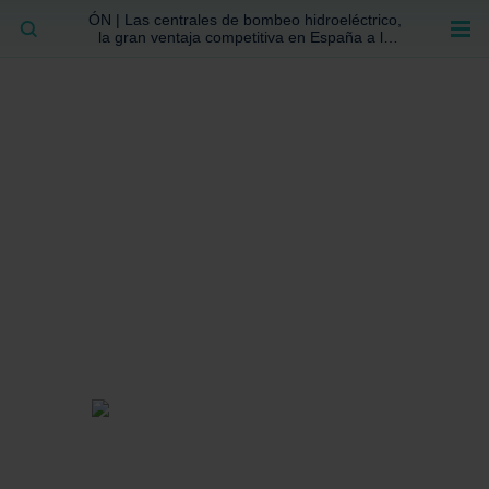
ÓN | Las centrales de bombeo hidroeléctrico,
BUSCAR
la gran ventaja competitiva en España a la
que no se ha prestado la atención suficiente