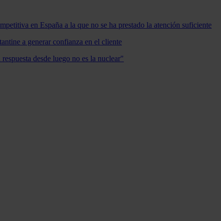
mpetitiva en España a la que no se ha prestado la atención suficiente
antine a generar confianza en el cliente
a respuesta desde luego no es la nuclear"