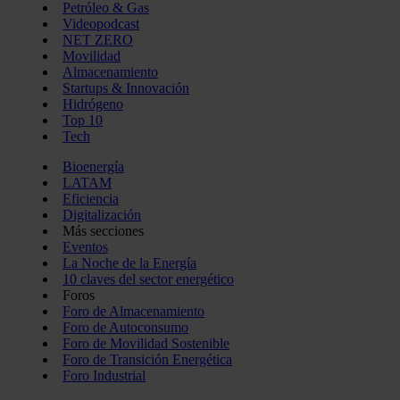
Petróleo & Gas
Videopodcast
NET ZERO
Movilidad
Almacenamiento
Startups & Innovación
Hidrógeno
Top 10
Tech
Bioenergía
LATAM
Eficiencia
Digitalización
Más secciones
Eventos
La Noche de la Energía
10 claves del sector energético
Foros
Foro de Almacenamiento
Foro de Autoconsumo
Foro de Movilidad Sostenible
Foro de Transición Energética
Foro Industrial