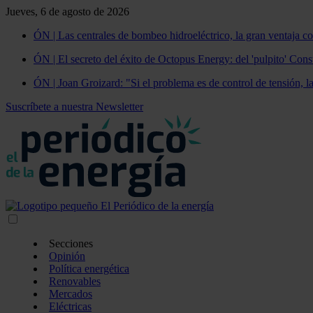
Jueves, 6 de agosto de 2026
ÓN | Las centrales de bombeo hidroeléctrico, la gran ventaja co
ÓN | El secreto del éxito de Octopus Energy: del 'pulpito' Const
ÓN | Joan Groizard: "Si el problema es de control de tensión, l
Suscríbete a nuestra Newsletter
Secciones
Opinión
Política energética
Renovables
Mercados
Eléctricas