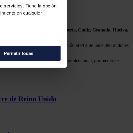
e servicios. Tiene la opción
imiento en cualquier
 proyectos en las provincias de
Almería, Cádiz,
Granada, Huelva,
e varios metros
 26,3 millones de euros y una contribución al PIB de unos 380 millones
icas (huellas digitales)
Permitir todas
eferencias en la
sección de
fesionales y generaría un impacto económico anual, por medio de
e cookies.
 funciones de redes sociales
con nuestros partners de
ue les haya proporcionado o
stre de Reino Unido