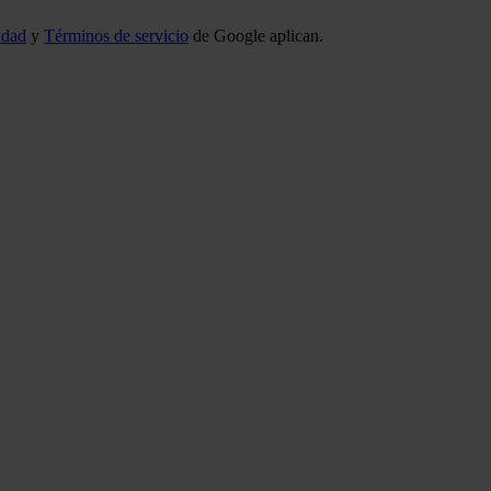
idad
y
Términos de servicio
de Google aplican.