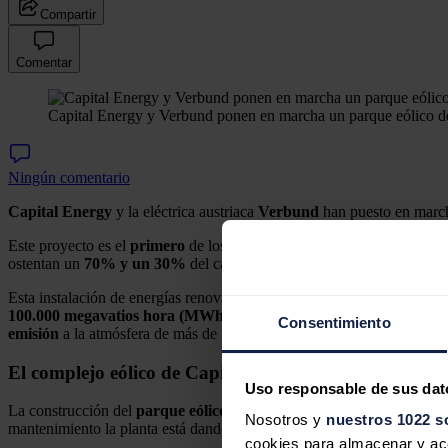
Compartir
Comentar
Capital Energy y Verbund ponen en marcha un parque eólico
Ningún comentario
Capital
Energy
y la eléctrica austriaca
Verbund
han puesto en marc
Este proyecto es el
primero
de los
tres
, junto a los de 'El Barroso' (e
ostentan un
70% y un 30%
del capital de estas instalaciones, respe
Esta instalación de energías renovables, que cuenta con un contrato d
100.000 megavatios hora (MWh)
anuales
de energía limpia gracias
Consentimiento
emisión
a la atmósfera de más de 35.000 toneladas de CO2 al año.
El complejo eólico de Capital Energy
Uso responsable de sus dat
La construcción del
parque eólico 'Loma de los Pinos'
ha implicado 
Nosotros y
nuestros 1022 s
mantenimiento la planta está dando empleo permanente a ocho profesi
cookies para almacenar y acce