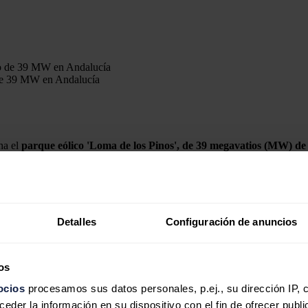
 de 39 MW en Andalucía
ha el
parque eólico 'Loma de los Pinos', de 39 megavatios (MW) de 
n Jerez de la Frontera) y
'Ayamonte' (en Huelva)
, que la austriaca, a 
ctivamente, prevén poner en operación este mismo año en Andalucía.
e compraventa de energía a largo plazo (
PPA
, por sus siglas en inglés
 a las
siete turbinas
suministradas por
General
Electric
, equivalentes 
Detalles
Configuración de anuncios
os
la creación de alrededor de 220 puestos de trabajo directos durante los
ocios
procesamos sus datos personales, p.ej., su dirección IP, 
onales de la zona.
der la información en su dispositivo con el fin de ofrecer publi