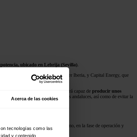
potencia, ubicado en Lebrija (Sevilla)
.
través de su filial Verbund Green Power Iberia, y Capital Energy, que
) firmado con la noruega
Statkraft
, será capaz de
producir unos
al consumo de más de 36.000 hogares andaluces, así como de evitar la
Acerca de las cookies
 periodos punta de las obras. Asimismo, en la fase de operación y
con tecnologías como las
cidad y contenido