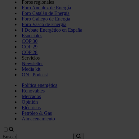
Foros regionales
Foro Andaluz de Energía
Foro Catalán de Energía
Foro Gallego de Energía
Foro Vasco de Energía
I Debate Energético en España
Especiales
COP 30
COP 29
COP 28
Servicios
Newsletter
Media kit
ON | Podcast
Política energética
Renovables
Mercados
Opinión
Eléctricas
Petróleo & Gas
Almacenamiento
Buscar