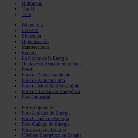
Hidrógeno
Top 10
Tech
Bioenergía
LATAM
Eficiencia
Digitalización
Más secciones
Eventos
La Noche de la Energía
10 claves del sector energético
Foros
Foro de Almacenamiento
Foro de Autoconsumo
Foro de Movilidad Sostenible
Foro de Transición Energética
Foro Industrial
Foros regionales
Foro Andaluz de Energía
Foro Catalán de Energía
Foro Gallego de Energía
Foro Vasco de Energía
I Debate Energético en España