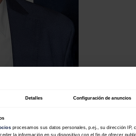
Detalles
Configuración de anuncios
os
ocios
procesamos sus datos personales, p.ej., su dirección IP, 
der la información en su dispositivo con el fin de ofrecer publi