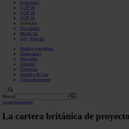
Especiales
COP 30
COP 29
COP 28
Servicios
Newsletter
Media kit
ON | Podcast
Política energética
Renovables
Mercados
Opinión
Eléctricas
Petróleo & Gas
Almacenamiento
Buscar
Almacenamiento
La cartera británica de proyect