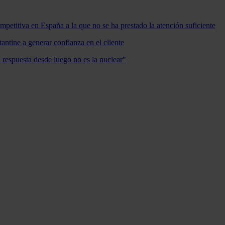
mpetitiva en España a la que no se ha prestado la atención suficiente
antine a generar confianza en el cliente
a respuesta desde luego no es la nuclear"