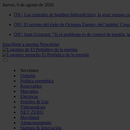
Jueves, 6 de agosto de 2026
ÓN | Las centrales de bombeo hidroeléctrico, la gran ventaja co
ÓN | El secreto del éxito de Octopus Energy: del 'pulpito' Const
ÓN | Joan Groizard: "Si el problema es de control de tensión, l
Suscríbete a nuestra Newsletter
Secciones
Opinión
Política energética
Renovables
Mercados
Eléctricas
Petróleo & Gas
Videopodcast
NET ZERO
Movilidad
Almacenamiento
Startups & Innovación