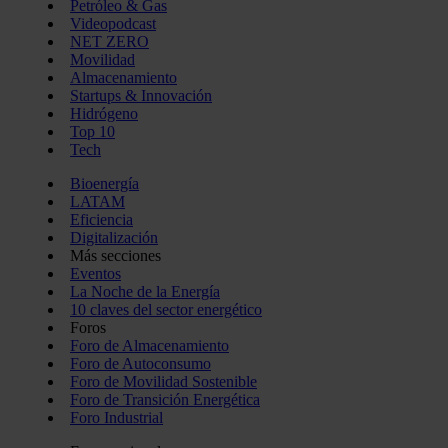
Petróleo & Gas
Videopodcast
NET ZERO
Movilidad
Almacenamiento
Startups & Innovación
Hidrógeno
Top 10
Tech
Bioenergía
LATAM
Eficiencia
Digitalización
Más secciones
Eventos
La Noche de la Energía
10 claves del sector energético
Foros
Foro de Almacenamiento
Foro de Autoconsumo
Foro de Movilidad Sostenible
Foro de Transición Energética
Foro Industrial