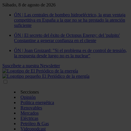
Sábado, 8 de agosto de 2026
ÓN | Las centrales de bombeo hidroeléctrico, la gran ventaja
competitiva en España a la que no se ha prestado la atención
suficiente
ÓN | El secreto del éxito de Octopus Energy: del 'pulpito'
Constantine a generar confianza en el cliente
ÓN | Joan Groizard: "Si el problema es de control de tensión,
la respuesta desde luego no es la nuclear"
Suscríbete a nuestra Newsletter
Secciones
Opinión
Política energética
Renovables
Mercados
Eléctricas
Petróleo & Gas
Videopodcast