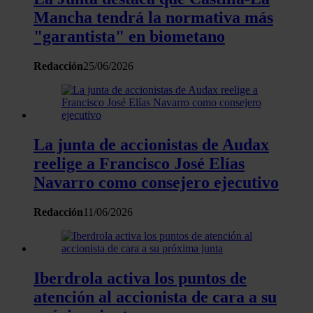
y analizar el tráfico. Además, compartimos información sobr
Mancha tendrá la normativa más
el uso que haga del sitio web con nuestros partners de redes
"garantista" en biometano
sociales, publicidad y análisis web, quienes pueden
combinarla con otra información que les haya proporcionado
Redacción
25/06/2026
que hayan recopilado a partir del uso que haya hecho de sus
servicios.
La junta de accionistas de Audax
reelige a Francisco José Elías
Navarro como consejero ejecutivo
Redacción
11/06/2026
Iberdrola activa los puntos de
atención al accionista de cara a su