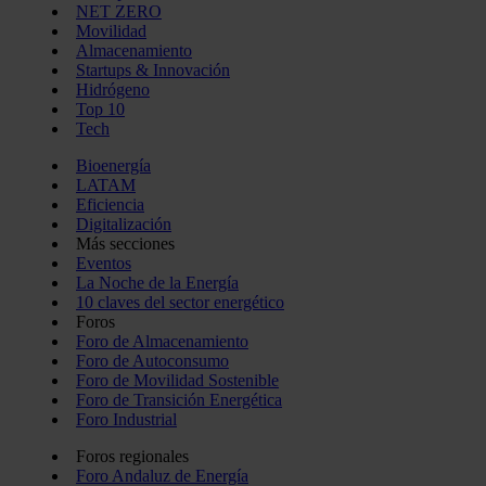
NET ZERO
Movilidad
Almacenamiento
Startups & Innovación
Hidrógeno
Top 10
Tech
Bioenergía
LATAM
Eficiencia
Digitalización
Más secciones
Eventos
La Noche de la Energía
10 claves del sector energético
Foros
Foro de Almacenamiento
Foro de Autoconsumo
Foro de Movilidad Sostenible
Foro de Transición Energética
Foro Industrial
Foros regionales
Foro Andaluz de Energía