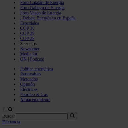
Foro Catalán de Energía
Foro Gallego de Energía
Foro Vasco de Energía
I Debate Energético en España
Especiales
COP 30
COP 29
COP 28
Servicios
Newsletter
Media kit
ON | Podcast
Política energética
Renovables
Mercados
Opinión
Eléctricas
Petróleo & Gas
Almacenamiento
Buscar
Eficiencia